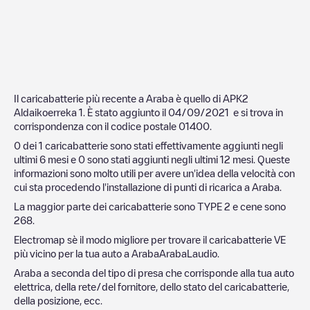
Il caricabatterie più recente a
Araba
è quello di
APK2
Aldaikoerreka 1
. È stato aggiunto il
04/09/2021
e si trova in
corrispondenza con il codice postale
01400
.
0
dei
1
caricabatterie sono stati effettivamente aggiunti negli
ultimi 6 mesi e
0
sono stati aggiunti negli ultimi 12 mesi. Queste
informazioni sono molto utili per avere un'idea della velocità con
cui sta procedendo l'installazione di punti di ricarica a
Araba
.
La maggior parte dei caricabatterie sono
TYPE 2
e cene sono
268
.
Electromap sè il modo migliore per trovare il caricabatterie VE
più vicino per la tua auto a
Araba
Araba
Laudio
.
Araba
a seconda del tipo di presa che corrisponde alla tua auto
elettrica, della rete/del fornitore, dello stato del caricabatterie,
della posizione, ecc.