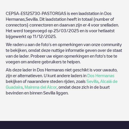
CEPSA-ES125730-PASTORGAS
is een laadstation in
Dos
Hermanas
,
Sevilla
. Dit laadstation heeft in totaal
{number of
connectors}
connectoren en daarvan zijn er
4
voor snelladen.
Het werd toegevoegd op
25/03/2025
en is voor hetlaatst
bijgewerkt op
11/12/2025
.
We raden u aan de foto's en opmerkingen van onze community
te bekijken, omdat deze nuttige informatie geven over de staat
van de lader. Probeer uw eigen opmerkingen en foto's toe te
voegen om andere gebruikers te helpen.
Als deze lader in
Dos Hermanas
niet geschikt is voor uwauto,
zijn er alternatieven. U kunt andere laders in
Dos Hermanas
bekijken of naarandere steden rijden, zoals
Sevilla
,
Alcalá de
Guadaíra
,
Mairena del Alcor
, omdat deze zich in de buurt
bevinden en binnen
Sevilla
liggen.