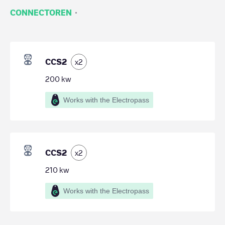
·
CONNECTOREN
CCS2
x
2
200
kw
Works with the Electropass
CCS2
x
2
210
kw
Works with the Electropass