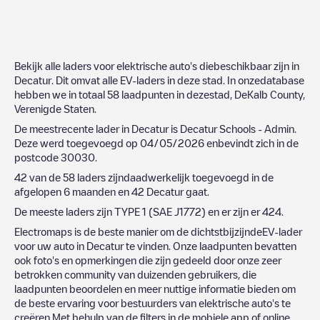
Bekijk alle laders voor elektrische auto's diebeschikbaar zijn in
Decatur
. Dit omvat alle EV-laders in deze stad. In onzedatabase
hebben we in totaal
58
laadpunten in dezestad,
DeKalb County
,
Verenigde Staten
.
De meestrecente lader in
Decatur
is
Decatur Schools - Admin
.
Deze werd toegevoegd op
04/05/2026
enbevindt zich in de
postcode
30030
.
42
van de
58
laders zijndaadwerkelijk toegevoegd in de
afgelopen 6 maanden en
42
Decatur
gaat.
De meeste laders zijn
TYPE 1 (SAE J1772)
en er zijn er
424
.
Electromaps is de beste manier om de dichtstbijzijndeEV-lader
voor uw auto in
Decatur
te vinden. Onze laadpunten bevatten
ook foto's en opmerkingen die zijn gedeeld door onze zeer
betrokken community van duizenden gebruikers, die
laadpunten beoordelen en meer nuttige informatie bieden om
de beste ervaring voor bestuurders van elektrische auto's te
creëren.Met behulp van de filters in de mobiele app of online