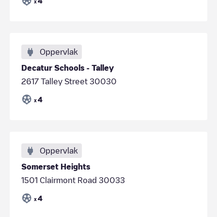
4
x
Oppervlak
Decatur Schools - Talley
2617 Talley Street 30030
4
x
Oppervlak
Somerset Heights
1501 Clairmont Road 30033
4
x