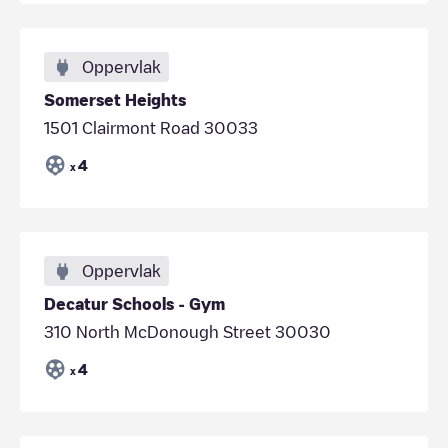
Oppervlak
Somerset Heights
1501 Clairmont Road 30033
4
x
Oppervlak
Decatur Schools - Gym
310 North McDonough Street 30030
4
x