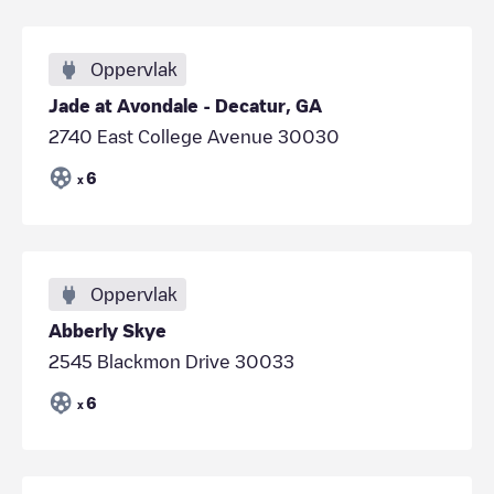
Oppervlak
Jade at Avondale - Decatur, GA
2740 East College Avenue 30030
6
x
Oppervlak
Abberly Skye
2545 Blackmon Drive 30033
6
x