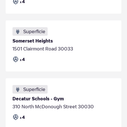
4
x
Superficie
Somerset Heights
1501 Clairmont Road 30033
4
x
Superficie
Decatur Schools - Gym
310 North McDonough Street 30030
4
x