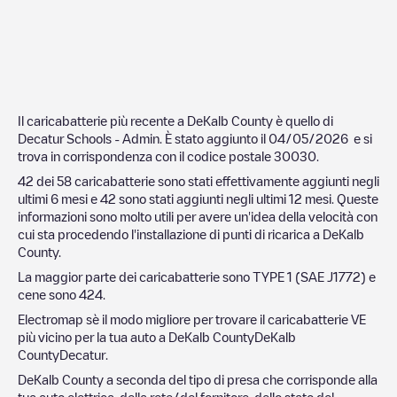
Il caricabatterie più recente a
DeKalb County
è quello di
Decatur Schools - Admin
. È stato aggiunto il
04/05/2026
e si
trova in corrispondenza con il codice postale
30030
.
42
dei
58
caricabatterie sono stati effettivamente aggiunti negli
ultimi 6 mesi e
42
sono stati aggiunti negli ultimi 12 mesi. Queste
informazioni sono molto utili per avere un'idea della velocità con
cui sta procedendo l'installazione di punti di ricarica a
DeKalb
County
.
La maggior parte dei caricabatterie sono
TYPE 1 (SAE J1772)
e
cene sono
424
.
Electromap sè il modo migliore per trovare il caricabatterie VE
più vicino per la tua auto a
DeKalb County
DeKalb
County
Decatur
.
DeKalb County
a seconda del tipo di presa che corrisponde alla
tua auto elettrica, della rete/del fornitore, dello stato del