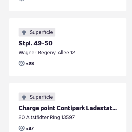
Superfície
Stpl. 49-50
Wagner-Régeny-Allee 12
28
x
Superfície
Charge point Contipark Ladestation
20 Altstädter Ring 13597
27
x