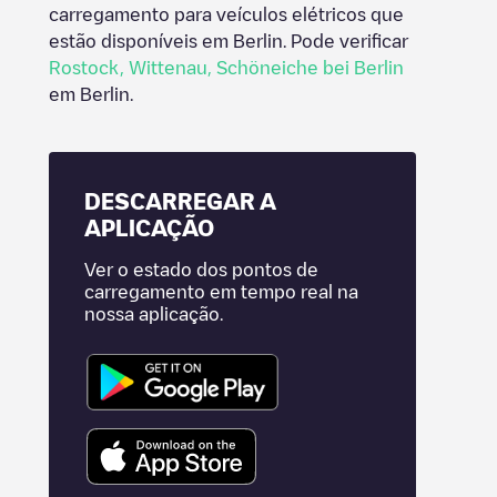
carregamento para veículos elétricos que
estão disponíveis em
Berlin
. Pode verificar
Rostock
,
Wittenau
,
Schöneiche bei Berlin
em
Berlin
.
DESCARREGAR A
APLICAÇÃO
Ver o estado dos pontos de
carregamento em tempo real na
nossa aplicação.