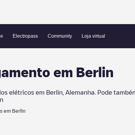
ue
Electropass
Community
Loja virtual
egamento em
Berlin
los elétricos em
Berlin
,
Alemanha
. Pode também
in
os em
Berlin