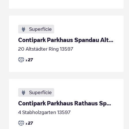
Superfície
Contipark Parkhaus Spandau Altstädter Ring
20 Altstädter Ring 13597
27
x
Superfície
Contipark Parkhaus Rathaus Spandau
4 Stabholzgarten 13597
27
x