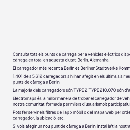
Consulta tots els punts de càrrega per a vehicles elèctrics dis
càrrega en total en aquesta ciutat,
Berlin
,
Alemanha
.
El carregador més recent a
Berlin
ès
Berliner Stadtwerke Komm
1.401
dels
5.612
carregadors s'hi han afegit en els últims sis me
punts de càrrega a
Berlin
.
La majoria dels carregadors són
TYPE 2
:
TYPE 2
10.070
són d'a
Electromaps és la millor manera de trobar el carregador de vehi
nostra comunitat, formada per milers d'usuarismolt participatius
Pots fer servir els filtres de l'app mòbil o del mapa web per or
carregador, la ubicació, etc.
Si vols afegir un nou punt de càrrega a
Berlin
, instal·la't la nos