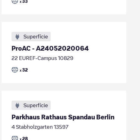
33
x
Superfície
ProAC - A24052020064
22 EUREF-Campus 10829
32
x
Superfície
Parkhaus Rathaus Spandau Berlin
4 Stabholzgarten 13597
28
x