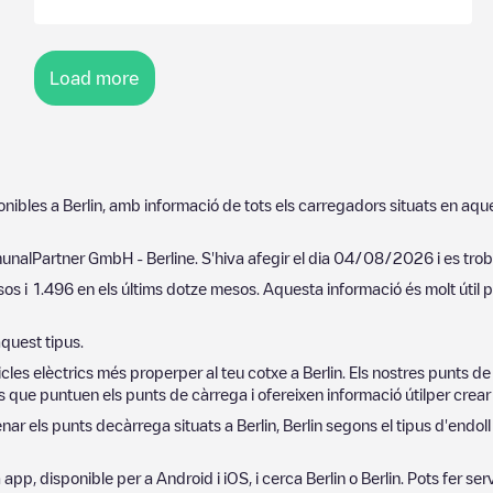
Load more
ponibles a
Berlin
, amb informació de tots els carregadors situats en aqu
unalPartner GmbH - Berline
. S'hiva afegir el dia
04/08/2026
i es tro
sos i
1.496
en els últims dotze mesos. Aquesta informació és molt útil p
quest tipus.
cles elèctrics més properper al teu cotxe a
Berlin
. Els nostres punts d
 que puntuen els punts de càrrega i ofereixen informació útilper crear l
denar els punts decàrrega situats a
Berlin
,
Berlin
segons el tipus d'endoll 
tra app, disponible per a Android i iOS, i cerca
Berlin
o
Berlin
. Pots fer ser