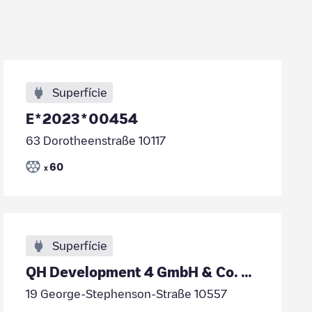
Superfície
E*2023*00454
63 Dorotheenstraße 10117
60
x
Superfície
QH Development 4 GmbH & Co. KG - DE*DES*E1005194
19 George-Stephenson-Straße 10557