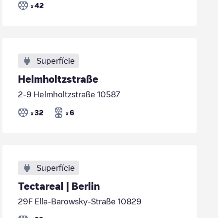
42
x
Superfície
Helmholtzstraße
2-9 Helmholtzstraße 10587
32
6
x
x
Superfície
Tectareal | Berlin
29F Ella-Barowsky-Straße 10829