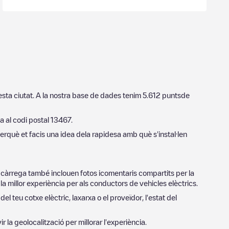
esta ciutat. A la nostra base de dades tenim
5.612
puntsde
ba al codi postal
13467
.
erquè et facis una idea dela rapidesa amb què s'instal·len
e càrrega també inclouen fotos icomentaris compartits per la
a millor experiència per als conductors de vehicles elèctrics.
del teu cotxe elèctric, laxarxa o el proveïdor, l'estat del
vir la geolocalització per millorar l'experiència.