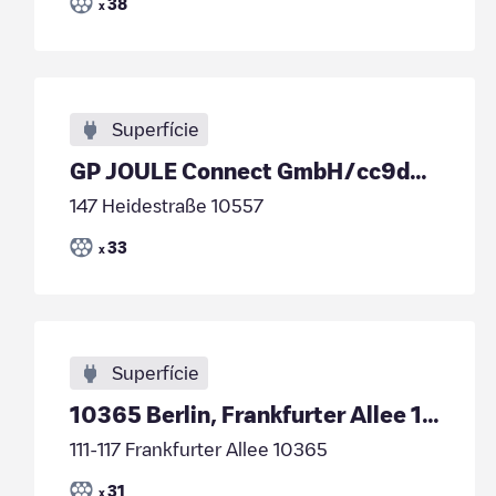
38
x
Superfície
GP JOULE Connect GmbH/cc9d9e5f-4bec-4059-b6ac-2b0f0e535362
147 Heidestraße 10557
33
x
Superfície
10365 Berlin, Frankfurter Allee 113-117 (ECE)
111-117 Frankfurter Allee 10365
31
x