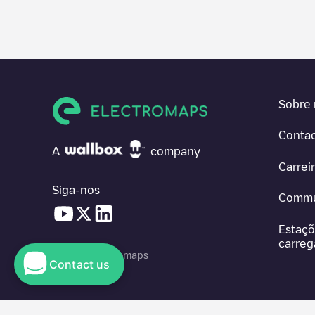
Sobre 
Conta
A
company
Carrei
Siga-nos
Commu
Estaçõ
carre
© 2026 Electromaps
Contact us