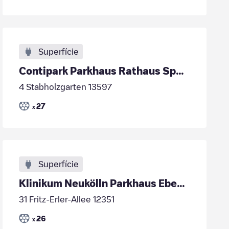
Superfície
Contipark Parkhaus Rathaus Spandau
4 Stabholzgarten 13597
27
x
Superfície
Klinikum Neukölln Parkhaus Ebene 3
31 Fritz-Erler-Allee 12351
26
x