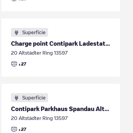
Superfície
Charge point Contipark Ladestation
20 Altstädter Ring 13597
27
x
Superfície
Contipark Parkhaus Spandau Altstädter Ring
20 Altstädter Ring 13597
27
x