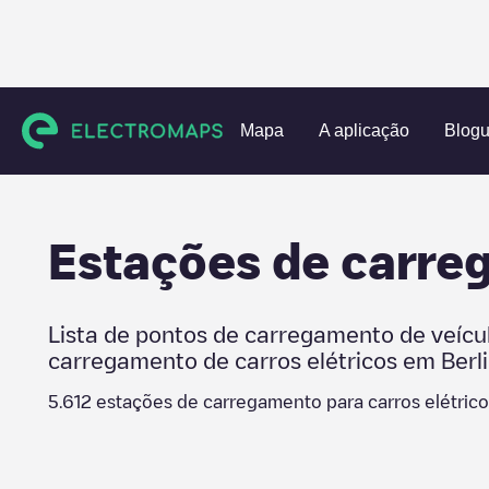
Charging stations
Alemanha
Berlin
Berlin
Mapa
A aplicação
Blog
Estações de carr
Lista de pontos de carregamento de veícu
carregamento de carros elétricos em
Berl
5.612
estações de carregamento para carros elétric