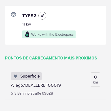
TYPE 2
x
8
11
kw
Works with the Electropass
PONTOS DE CARREGAMENTO MAIS PRÓXIMOS
Superfície
0
km
Allego/DEALLEREF00019
5-3 Bahnhofstraße 63628