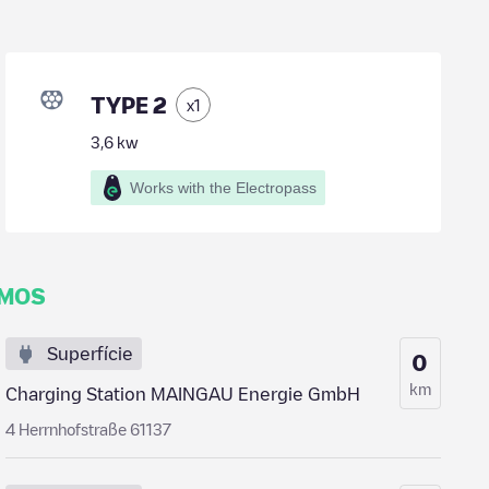
TYPE 2
x
1
3,6
kw
Works with the Electropass
IMOS
Superfície
0
km
Charging Station MAINGAU Energie GmbH
4 Herrnhofstraße 61137