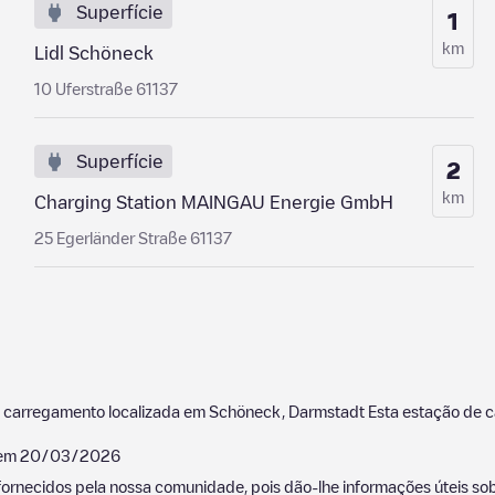
Superfície
1
km
Lidl Schöneck
10 Uferstraße 61137
Superfície
2
km
Charging Station MAINGAU Energie GmbH
25 Egerländer Straße 61137
 carregamento localizada em
Schöneck
,
Darmstadt
Esta estação de 
 em
20/03/2026
ornecidos pela nossa comunidade, pois dão-lhe informações úteis sobr