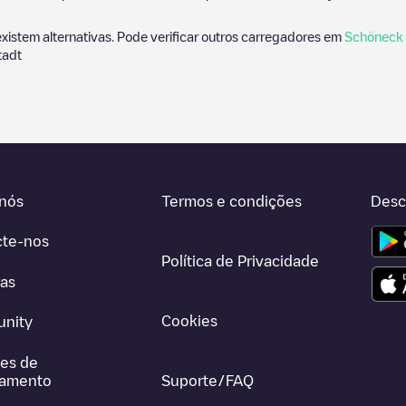
existem alternativas. Pode verificar outros carregadores em
Schöneck
tadt
nós
Termos e condições
Desc
cte-nos
Política de Privacidade
ras
Cookies
nity
es de
gamento
Suporte/FAQ