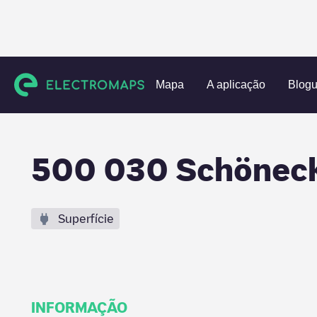
Charging stations
Alemanha
Darmstadt
Schöneck
5
Mapa
A aplicação
Blog
500 030 Schöneck
Superfície
INFORMAÇÃO