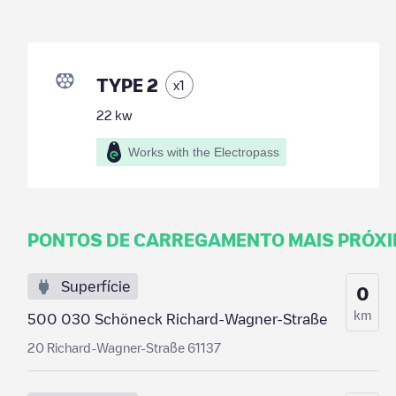
TYPE 2
x
1
22
kw
Works with the Electropass
PONTOS DE CARREGAMENTO MAIS PRÓX
Superfície
0
km
500 030 Schöneck Richard-Wagner-Straße
20 Richard-Wagner-Straße 61137