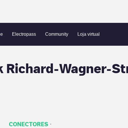
00 030 Schöneck Richard-Wagner-Straße
ue
Electropass
Community
Loja virtual
 Richard-Wagner-St
·
CONECTORES