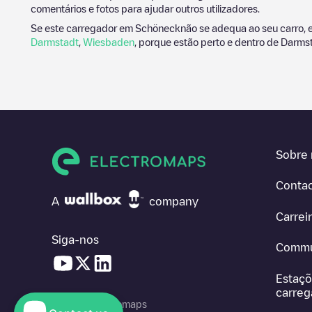
comentários e fotos para ajudar outros utilizadores.
Se este carregador em
Schöneck
não se adequa ao seu carro, 
Darmstadt
,
Wiesbaden
, porque estão perto e dentro de
Darms
Sobre 
Conta
A
company
Carrei
Siga-nos
Commu
Estaçõ
carre
© 2026 Electromaps