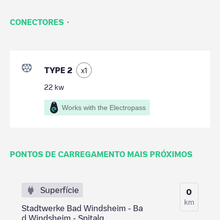
·
CONECTORES
TYPE 2
x
1
22
kw
Works with the Electropass
PONTOS DE CARREGAMENTO MAIS PRÓXIMOS
Superfície
0
km
Stadtwerke Bad Windsheim - Ba
d Windsheim - Spitalg