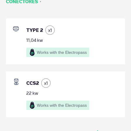
·
CONECTORES
TYPE 2
x
1
11,04
kw
Works with the Electropass
CCS2
x
1
22
kw
Works with the Electropass