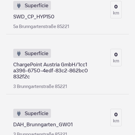
Superfície
0
km
SWD_CP_HYP150
5a Brunngartenstraße 85221
Superfície
0
km
ChargePoint Austria GmbH/1cc1
a396-6750-4edf-83c2-862bc0
832f2c
3 Brunngartenstraße 85221
Superfície
0
km
DAH_Brunngarten_GW01
3 Brunngartenstraße 85221