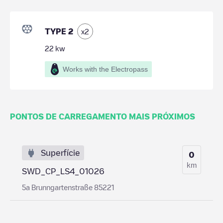
TYPE 2
x
2
22
kw
Works with the Electropass
PONTOS DE CARREGAMENTO MAIS PRÓXIMOS
Superfície
0
km
SWD_CP_LS4_01026
5a Brunngartenstraße 85221