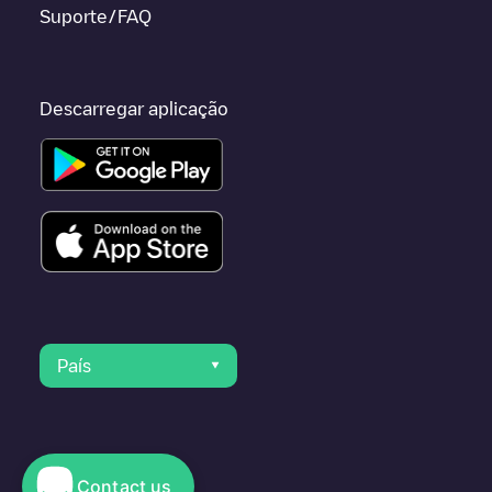
Suporte/FAQ
Descarregar aplicação
País
Contact us
© 2023 Electromaps