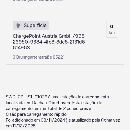
Superfície
0
km
ChargePoint Austria GmbH/998
23950-9384-4fc8-8dc8-2131d6
614963
3 Brunngartenstraße 85221
SWD_CP_LS1_01039
é uma estação de carregamento
localizada em
Dachau
,
Oberbayern
Esta estação de
carregamento tem um total de
2
conectores e
0
são para carregamento rápido.
Foi adicionado em
08/11/2024
} e atualizado pela última vez
em
11/12/2025