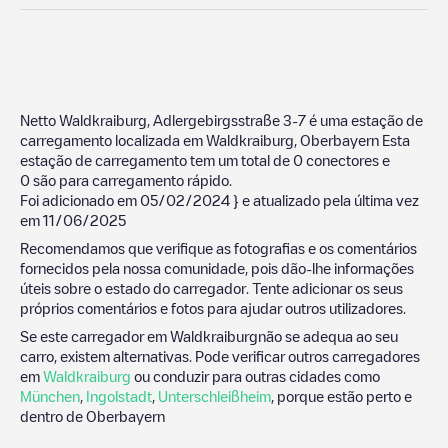
Netto Waldkraiburg, Adlergebirgsstraße 3-7
é uma estação de
carregamento localizada em
Waldkraiburg
,
Oberbayern
Esta
estação de carregamento tem um total de
0
conectores e
0
são para carregamento rápido.
Foi adicionado em
05/02/2024
} e atualizado pela última vez
em
11/06/2025
Recomendamos que verifique as fotografias e os comentários
fornecidos pela nossa comunidade, pois dão-lhe informações
úteis sobre o estado do carregador. Tente adicionar os seus
próprios comentários e fotos para ajudar outros utilizadores.
Se este carregador em
Waldkraiburg
não se adequa ao seu
carro, existem alternativas. Pode verificar outros carregadores
em
Waldkraiburg
ou conduzir para outras cidades como
München
,
Ingolstadt
,
Unterschleißheim
, porque estão perto e
dentro de
Oberbayern