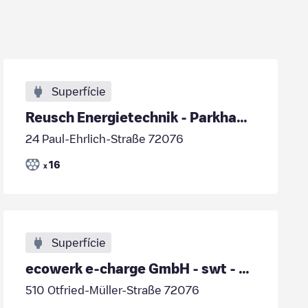
Superfície
Reusch Energietechnik - Parkhaus TTR Tübingen
24 Paul-Ehrlich-Straße 72076
16
x
Superfície
ecowerk e-charge GmbH - swt - Universitätsklinikum
510 Otfried-Müller-Straße 72076