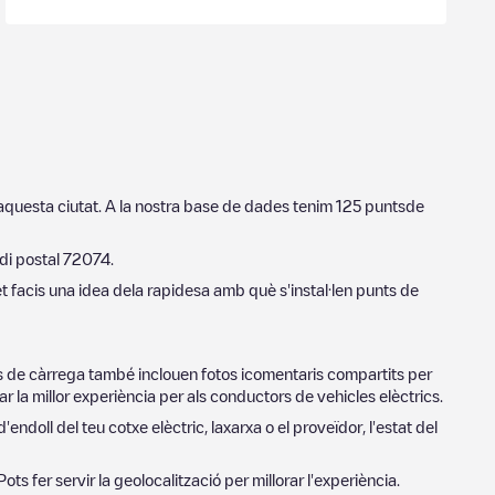
 aquesta ciutat. A la nostra base de dades tenim
125
puntsde
odi postal
72074
.
t facis una idea dela rapidesa amb què s'instal·len punts de
ts de càrrega també inclouen fotos icomentaris compartits per
r la millor experiència per als conductors de vehicles elèctrics.
'endoll del teu cotxe elèctric, laxarxa o el proveïdor, l'estat del
 Pots fer servir la geolocalització per millorar l'experiència.