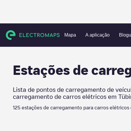
Charging stations
Alemanha
Tübingen
Tübingen
Mapa
A aplicação
Blog
Estações de carr
Lista de pontos de carregamento de veícu
carregamento de carros elétricos em
Tüb
125
estações de carregamento para carros elétrico