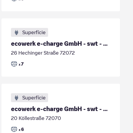
Superfície
ecowerk e-charge GmbH - swt - Eugenstraße 18
26 Hechinger Straße 72072
7
x
Superfície
ecowerk e-charge GmbH - swt - Köllestraße 18
20 Köllestraße 72070
6
x