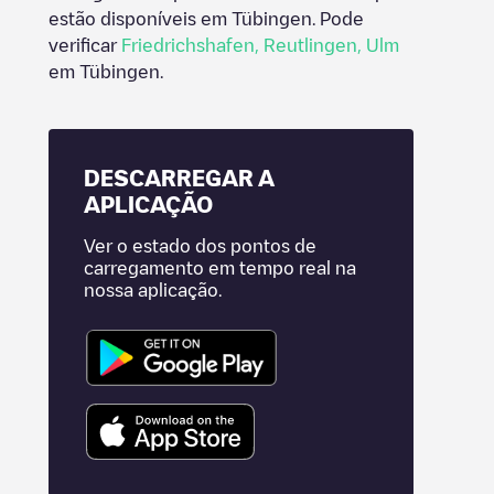
estão disponíveis em
Tübingen
. Pode
verificar
Friedrichshafen
,
Reutlingen
,
Ulm
em
Tübingen
.
DESCARREGAR A
APLICAÇÃO
Ver o estado dos pontos de
carregamento em tempo real na
nossa aplicação.