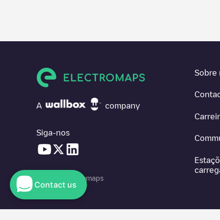
Sobre 
Conta
A
company
Carrei
Siga-nos
Commu
Estaçõ
carre
© 2026 Electromaps
Contact us