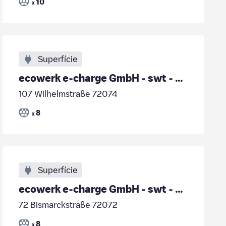
10
x
Superfície
ecowerk e-charge GmbH - swt - Wilhelmstraße 105
107 Wilhelmstraße 72074
8
x
Superfície
ecowerk e-charge GmbH - swt - Bismarckstraße 72
72 Bismarckstraße 72072
8
x