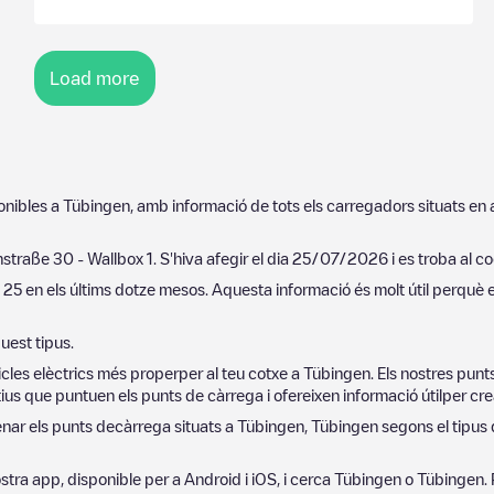
Load more
ponibles a
Tübingen
, amb informació de tots els carregadors situats en
straße 30 - Wallbox 1
. S'hiva afegir el dia
25/07/2026
i es troba al c
i
25
en els últims dotze mesos. Aquesta informació és molt útil perquè e
uest tipus.
cles elèctrics més properper al teu cotxe a
Tübingen
. Els nostres pun
ius que puntuen els punts de càrrega i ofereixen informació útilper crea
denar els punts decàrrega situats a
Tübingen
,
Tübingen
segons el tipus d
 nostra app, disponible per a Android i iOS, i cerca
Tübingen
o
Tübingen
.