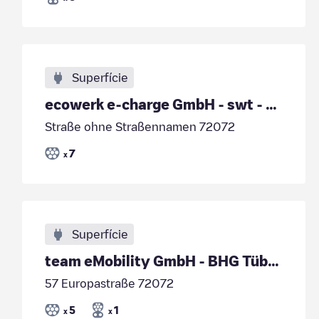
Superfície
ecowerk e-charge GmbH - swt - Europaplatz 13 - Tie
Straße ohne Straßennamen 72072
7
x
Superfície
team eMobility GmbH - BHG Tübingen Skoda
57 Europastraße 72072
5
1
x
x