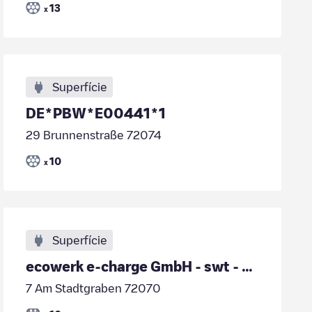
13
x
Superfície
DE*PBW*E00441*1
29 Brunnenstraße 72074
10
x
Superfície
ecowerk e-charge GmbH - swt - Am Stadtgraben 15 -
7 Am Stadtgraben 72070