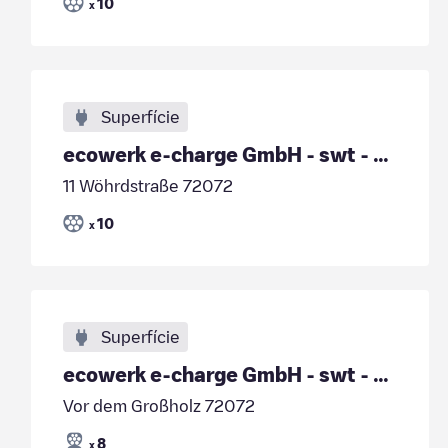
10
x
Superfície
ecowerk e-charge GmbH - swt - Wöhrdstraße 11 - Nec
11 Wöhrdstraße 72072
10
x
Superfície
ecowerk e-charge GmbH - swt - Traufäcker 1 - Cafe
Vor dem Großholz 72072
8
x