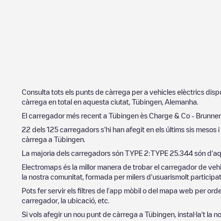
Consulta tots els punts de càrrega per a vehicles elèctrics dis
càrrega en total en aquesta ciutat,
Tübingen
,
Alemanha
.
El carregador més recent a
Tübingen
ès
Charge & Co - Brunnen
22
dels
125
carregadors s'hi han afegit en els últims sis mesos 
càrrega a
Tübingen
.
La majoria dels carregadors són
TYPE 2
:
TYPE 2
5.344
són d'aq
Electromaps és la millor manera de trobar el carregador de vehi
la nostra comunitat, formada per milers d'usuarismolt participat
Pots fer servir els filtres de l'app mòbil o del mapa web per or
carregador, la ubicació, etc.
Si vols afegir un nou punt de càrrega a
Tübingen
, instal·la't la