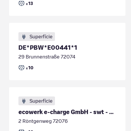
13
x
Superfície
DE*PBW*E00441*1
29 Brunnenstraße 72074
10
x
Superfície
ecowerk e-charge GmbH - swt - Universitätsklinikum
2 Röntgenweg 72076