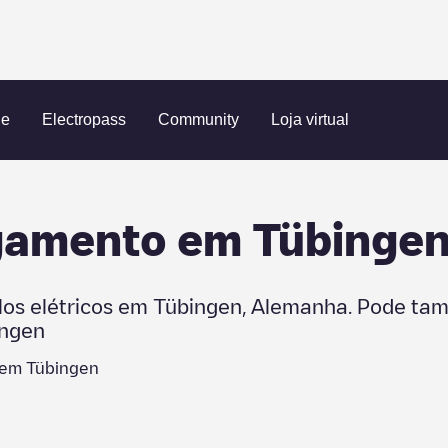
ue
Electropass
Community
Loja virtual
egamento em
Tübinge
los elétricos em
Tübingen
,
Alemanha
. Pode ta
ingen
s em
Tübingen