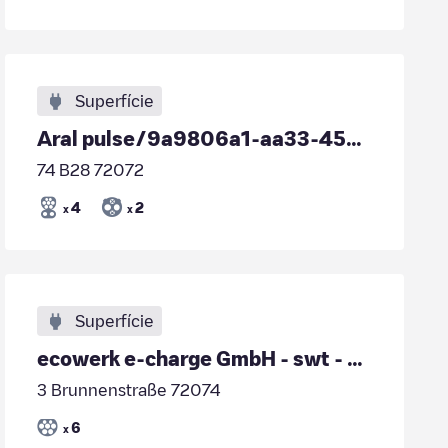
Superfície
Aral pulse/9a9806a1-aa33-45ce-bcad-1ce0e0d1c089
74 B28 72072
4
2
x
x
Superfície
ecowerk e-charge GmbH - swt - Brunnenstraße 3
3 Brunnenstraße 72074
6
x