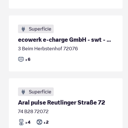
Superfície
ecowerk e-charge GmbH - swt - Beim Herbstenhof 3
3 Beim Herbstenhof 72076
6
x
Superfície
Aral pulse Reutlinger Straße 72
74 B28 72072
4
2
x
x