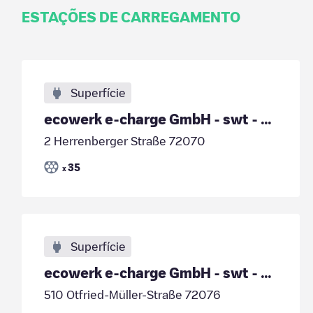
ESTAÇÕES DE CARREGAMENTO
Superfície
ecowerk e-charge GmbH - swt - Herrenbergerstraße 2
2 Herrenberger Straße 72070
35
x
Superfície
ecowerk e-charge GmbH - swt - Universitätsklinikum
510 Otfried-Müller-Straße 72076