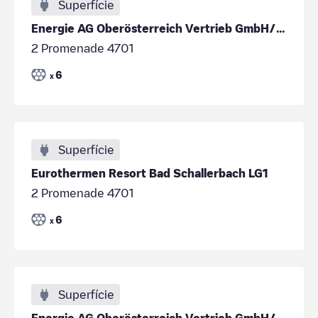
Superfície
Energie AG Oberösterreich Vertrieb GmbH/a77bd560-34dd-4593-ae7f-18801470549c
2 Promenade 4701
6
x
Superfície
Eurothermen Resort Bad Schallerbach LG1
2 Promenade 4701
6
x
Superfície
Energie AG Oberösterreich Vertrieb GmbH/26d4903b-42dd-455e-9676-517d7f9b876f