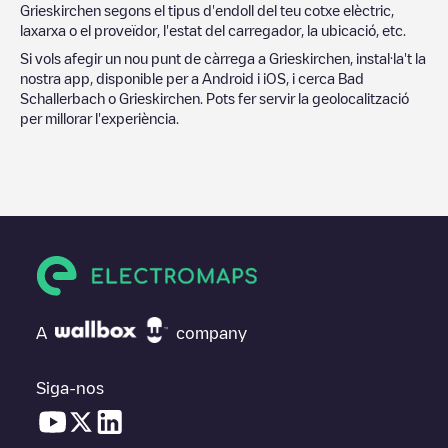
Grieskirchen
segons el tipus d'endoll del teu cotxe elèctric,
laxarxa o el proveïdor, l'estat del carregador, la ubicació, etc.
Si vols afegir un nou punt de càrrega a
Grieskirchen
, instal·la't la
nostra app, disponible per a Android i iOS, i cerca
Bad
Schallerbach
o
Grieskirchen
. Pots fer servir la geolocalització
per millorar l'experiència.
A
company
Siga-nos