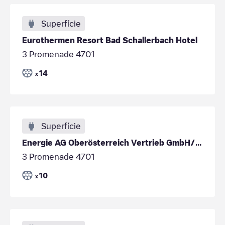
Superfície
Eurothermen Resort Bad Schallerbach Hotel
3 Promenade 4701
14
x
Superfície
Energie AG Oberösterreich Vertrieb GmbH/2f4d3db6-c4da-4b48-b47b-8ee2841d9011
3 Promenade 4701
10
x