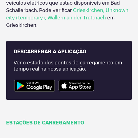
veículos elétricos que estão disponíveis em
Bad
Schallerbach
. Pode verificar
Grieskirchen
,
Unknown
city (temporary)
,
Wallern an der Trattnach
em
Grieskirchen
.
DESCARREGAR A APLICAÇÃO
Ver o estado dos pontos de carregamento em
tempo real na nossa aplicação.
ESTAÇÕES DE CARREGAMENTO