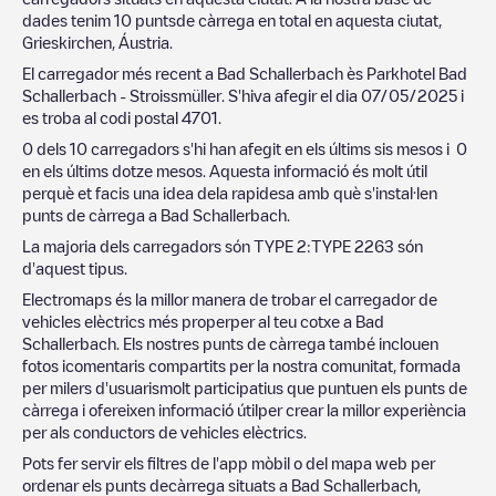
dades tenim
10
puntsde càrrega en total en aquesta ciutat,
Grieskirchen
,
Áustria
.
El carregador més recent a
Bad Schallerbach
ès
Parkhotel Bad
Schallerbach - Stroissmüller
. S'hiva afegir el dia
07/05/2025
i
es troba al codi postal
4701
.
0
dels
10
carregadors s'hi han afegit en els últims sis mesos i
0
en els últims dotze mesos. Aquesta informació és molt útil
perquè et facis una idea dela rapidesa amb què s'instal·len
punts de càrrega a
Bad Schallerbach
.
La majoria dels carregadors són
TYPE 2
:
TYPE 2
263
són
d'aquest tipus.
Electromaps és la millor manera de trobar el carregador de
vehicles elèctrics més properper al teu cotxe a
Bad
Schallerbach
. Els nostres punts de càrrega també inclouen
fotos icomentaris compartits per la nostra comunitat, formada
per milers d'usuarismolt participatius que puntuen els punts de
càrrega i ofereixen informació útilper crear la millor experiència
per als conductors de vehicles elèctrics.
Pots fer servir els filtres de l'app mòbil o del mapa web per
ordenar els punts decàrrega situats a
Bad Schallerbach
,