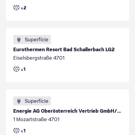
2
x
Superfície
Eurothermen Resort Bad Schallerbach LG2
Eiselsbergstraße 4701
1
x
Superfície
Energie AG Oberösterreich Vertrieb GmbH/4ca289e3-386e-4c64-985d-efbb5face3aa
1 Mozartstraße 4701
1
x