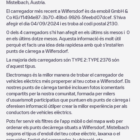
Mistelbach
,
Áustria
.
El carregador més recent a
Wilfersdorf
ès
da emobil GmbH &
Co KG/f1494e87-3b70-49bd-9926-5feebd07dcef
. S'hiva
afegir el dia
04/09/2024
i es troba al codi postal
2130
.
0
dels
4
carregadors s'hi han afegit en els últims sis mesos i
0
en els últims dotze mesos. Aquesta informació és molt útil
perquè et facis una idea dela rapidesa amb què s'instal·len
punts de càrrega a
Wilfersdorf
.
La majoria dels carregadors són
TYPE 2
:
TYPE 2
376
són
d'aquest tipus.
Electromaps és la millor manera de trobar el carregador de
vehicles elèctrics més properper al teu cotxe a
Wilfersdorf
. Els
nostres punts de càrrega també inclouen fotos icomentaris
compartits per la nostra comunitat, formada per milers
d'usuarismolt participatius que puntuen els punts de càrrega i
ofereixen informació útilper crear la millor experiència per als
conductors de vehicles elèctrics.
Pots fer servir els filtres de l'app mòbil o del mapa web per
ordenar els punts decàrrega situats a
Wilfersdorf
,
Mistelbach
segons el tipus d'endoll del teu cotxe elèctric, laxarxa o el
proveïdor, l'estat del carregador, la ubicació, etc.