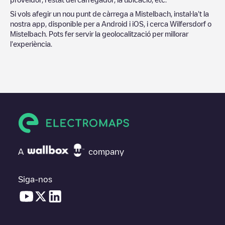
Si vols afegir un nou punt de càrrega a
Mistelbach
, instal·la't la
nostra app, disponible per a Android i iOS, i cerca
Wilfersdorf
o
Mistelbach
. Pots fer servir la geolocalització per millorar
l'experiència.
A
company
Siga-nos