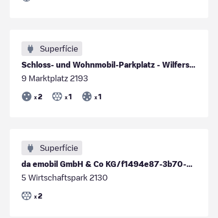
Superfície
Schloss- und Wohnmobil-Parkplatz - Wilfersdorf
9 Marktplatz 2193
2
1
1
x
x
x
Superfície
da emobil GmbH & Co KG/f1494e87-3b70-49bd-9926-5feebd07dcef
5 Wirtschaftspark 2130
2
x