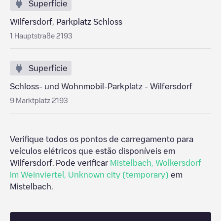
Superfície
Wilfersdorf, Parkplatz Schloss
1 Hauptstraße 2193
Superfície
Schloss- und Wohnmobil-Parkplatz - Wilfersdorf
9 Marktplatz 2193
Verifique todos os pontos de carregamento para
veículos elétricos que estão disponíveis em
Wilfersdorf
. Pode verificar
Mistelbach
,
Wolkersdorf
im Weinviertel
,
Unknown city (temporary)
em
Mistelbach
.