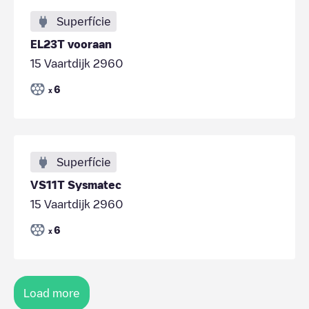
Superfície
EL23T vooraan
15 Vaartdijk 2960
6
x
Superfície
VS11T Sysmatec
15 Vaartdijk 2960
6
x
Load more