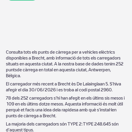
Consulta tots els punts de càrrega per a vehicles elèctrics
disponibles a
Brecht
, amb informació de tots els carregadors
situats en aquesta ciutat. A la nostra base de dades tenim
252
puntsde càrrega en total en aquesta ciutat,
Antwerpen
,
Bélgica
.
El carregador més recent a
Brecht
ès
De Lalainglaan 5
. S'hiva
afegir el dia
30/06/2026
i es troba al codi postal
2960
.
78
dels
252
carregadors s'hi han afegit en els últims sis mesos i
109
en els últims dotze mesos. Aquesta informació és molt útil
perquè et facis una idea dela rapidesa amb què s'instal·len
punts de càrrega a
Brecht
.
La majoria dels carregadors són
TYPE 2
:
TYPE 2
48.645
són
d'aquest tipus.