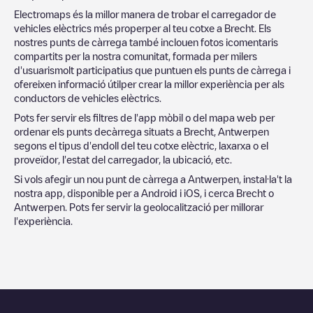
Electromaps és la millor manera de trobar el carregador de
vehicles elèctrics més properper al teu cotxe a
Brecht
. Els
nostres punts de càrrega també inclouen fotos icomentaris
compartits per la nostra comunitat, formada per milers
d'usuarismolt participatius que puntuen els punts de càrrega i
ofereixen informació útilper crear la millor experiència per als
conductors de vehicles elèctrics.
Pots fer servir els filtres de l'app mòbil o del mapa web per
ordenar els punts decàrrega situats a
Brecht
,
Antwerpen
segons el tipus d'endoll del teu cotxe elèctric, laxarxa o el
proveïdor, l'estat del carregador, la ubicació, etc.
Si vols afegir un nou punt de càrrega a
Antwerpen
, instal·la't la
nostra app, disponible per a Android i iOS, i cerca
Brecht
o
Antwerpen
. Pots fer servir la geolocalització per millorar
l'experiència.