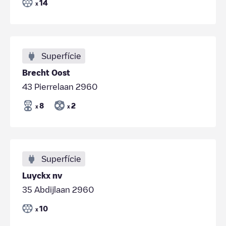
14
x
Superfície
Brecht Oost
43 Pierrelaan 2960
8
2
x
x
Superfície
Luyckx nv
35 Abdijlaan 2960
10
x