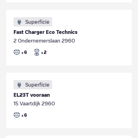
Superfície
Fast Charger Eco Technics
2 Ondernemerslaan 2960
6
2
x
x
Superfície
EL23T vooraan
15 Vaartdijk 2960
6
x