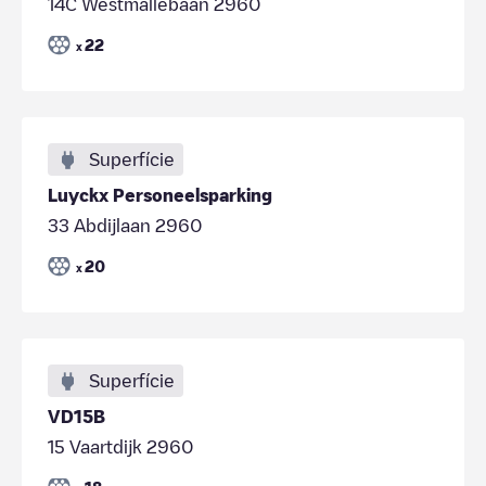
14C Westmallebaan 2960
22
x
Superfície
Luyckx Personeelsparking
33 Abdijlaan 2960
20
x
Superfície
VD15B
15 Vaartdijk 2960