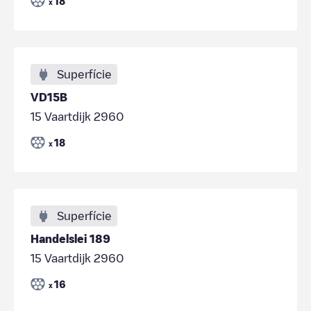
18
x
Superfície
VD15B
15 Vaartdijk 2960
18
x
Superfície
Handelslei 189
15 Vaartdijk 2960
16
x