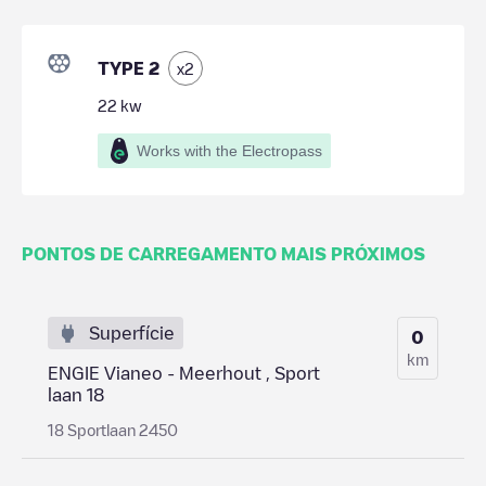
TYPE 2
x
2
22
kw
Works with the Electropass
PONTOS DE CARREGAMENTO MAIS PRÓXIMOS
Superfície
0
km
ENGIE Vianeo - Meerhout , Sport
laan 18
18 Sportlaan 2450