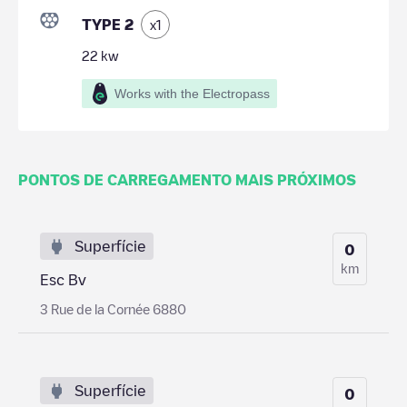
TYPE 2
x
1
22
kw
Works with the Electropass
PONTOS DE CARREGAMENTO MAIS PRÓXIMOS
Superfície
0
km
Esc Bv
3 Rue de la Cornée 6880
Superfície
0