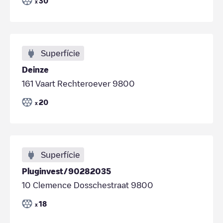
30
x
Superfície
Deinze
161 Vaart Rechteroever 9800
20
x
Superfície
Pluginvest/90282035
10 Clemence Dosschestraat 9800
18
x