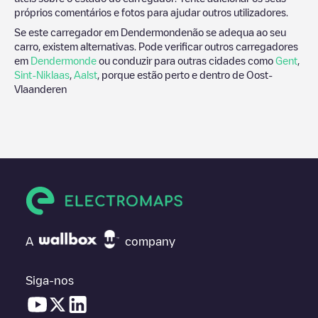
próprios comentários e fotos para ajudar outros utilizadores.
Se este carregador em
Dendermonde
não se adequa ao seu
carro, existem alternativas. Pode verificar outros carregadores
em
Dendermonde
ou conduzir para outras cidades como
Gent
,
Sint-Niklaas
,
Aalst
, porque estão perto e dentro de
Oost-
Vlaanderen
A
company
Siga-nos