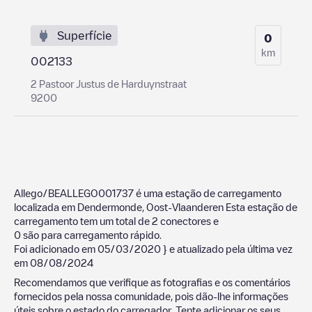
Superfície
0
km
002133
2 Pastoor Justus de Harduynstraat
9200
Allego/BEALLEGO001737
é uma estação de carregamento
localizada em
Dendermonde
,
Oost-Vlaanderen
Esta estação de
carregamento tem um total de
2
conectores e
0
são para carregamento rápido.
Foi adicionado em
05/03/2020
} e atualizado pela última vez
em
08/08/2024
Recomendamos que verifique as fotografias e os comentários
fornecidos pela nossa comunidade, pois dão-lhe informações
úteis sobre o estado do carregador. Tente adicionar os seus