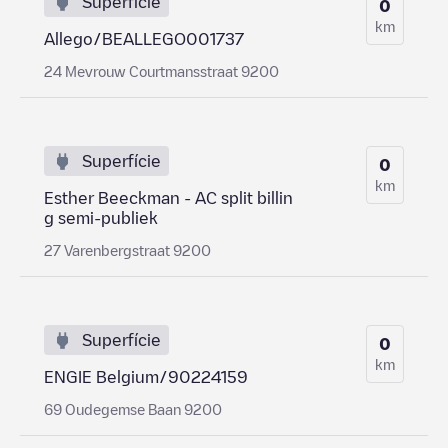
Superfície
0
km
Allego/BEALLEGO001737
24 Mevrouw Courtmansstraat 9200
Superfície
0
km
Esther Beeckman - AC split billin
g semi-publiek
27 Varenbergstraat 9200
Superfície
0
km
ENGIE Belgium/90224159
69 Oudegemse Baan 9200