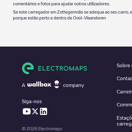
comentários e fotos para ajudar outros utilizadores.
Se este carregador em
Zottegem
não se adequa ao seu carro, e
porque estão perto e dentro de
Oost-Vlaanderen
Sobre 
Conta
A
company
Carrei
Siga-nos
Commu
Estaçõ
carre
© 2026 Electromaps