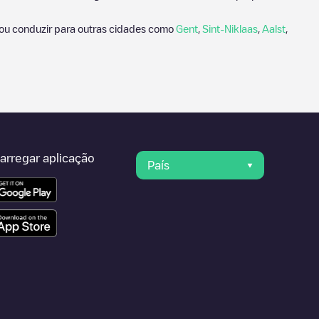
ou conduzir para outras cidades como
Gent
,
Sint-Niklaas
,
Aalst
,
arregar aplicação
País