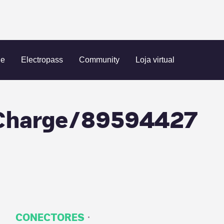
Smartchargers X-Charge/89594427
ue
Electropass
Community
Loja virtual
-Charge/89594427
·
CONECTORES