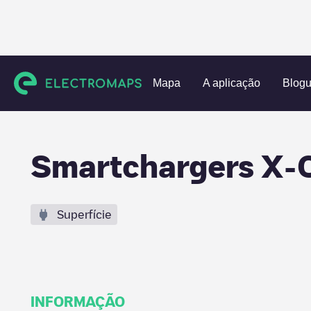
Charging stations
Bélgica
Oost-Vlaanderen
Zottegem
Mapa
A aplicação
Blog
Smartchargers X
Superfície
INFORMAÇÃO