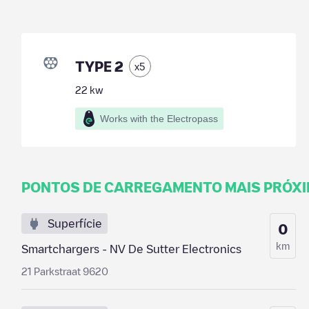
TYPE 2
x
5
22
kw
Works with the Electropass
PONTOS DE CARREGAMENTO MAIS PRÓX
Superfície
0
km
Smartchargers - NV De Sutter Electronics
21 Parkstraat 9620