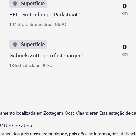
Superfície
0
km
BEL, Grotenberge, Parkstraat 1
197 Grotenbergestraat 9620
Superfície
0
km
Gabriels Zottegem fastcharger 1
1B Industrielaan 9620
gamento localizada em
Zottegem
,
Oost-Vlaanderen
Esta estação de c
 em
02/12/2025
ornecidos pela nossa comunidade, pois dão-lhe informações úteis sobr