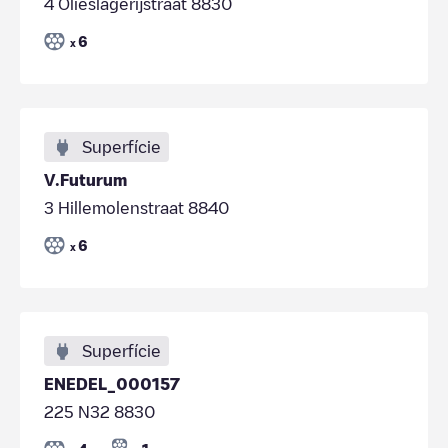
4 Olieslagerijstraat 8830
6
x
Superfície
V.Futurum
3 Hillemolenstraat 8840
6
x
Superfície
ENEDEL_000157
225 N32 8830