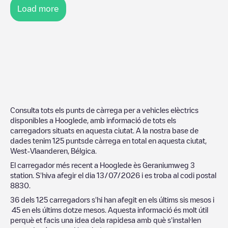
Load more
Consulta tots els punts de càrrega per a vehicles elèctrics
disponibles a
Hooglede
, amb informació de tots els
carregadors situats en aquesta ciutat. A la nostra base de
dades tenim
125
puntsde càrrega en total en aquesta ciutat,
West-Vlaanderen
,
Bélgica
.
El carregador més recent a
Hooglede
ès
Geraniumweg 3
station
. S'hiva afegir el dia
13/07/2026
i es troba al codi postal
8830
.
36
dels
125
carregadors s'hi han afegit en els últims sis mesos i
45
en els últims dotze mesos. Aquesta informació és molt útil
perquè et facis una idea dela rapidesa amb què s'instal·len