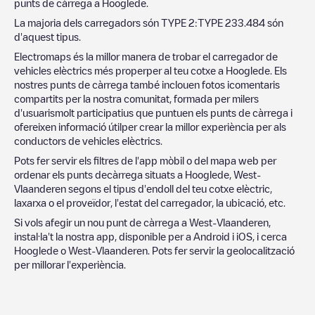
punts de càrrega a
Hooglede
.
La majoria dels carregadors són
TYPE 2
:
TYPE 2
33.484
són
d'aquest tipus.
Electromaps és la millor manera de trobar el carregador de
vehicles elèctrics més properper al teu cotxe a
Hooglede
. Els
nostres punts de càrrega també inclouen fotos icomentaris
compartits per la nostra comunitat, formada per milers
d'usuarismolt participatius que puntuen els punts de càrrega i
ofereixen informació útilper crear la millor experiència per als
conductors de vehicles elèctrics.
Pots fer servir els filtres de l'app mòbil o del mapa web per
ordenar els punts decàrrega situats a
Hooglede
,
West-
Vlaanderen
segons el tipus d'endoll del teu cotxe elèctric,
laxarxa o el proveïdor, l'estat del carregador, la ubicació, etc.
Si vols afegir un nou punt de càrrega a
West-Vlaanderen
,
instal·la't la nostra app, disponible per a Android i iOS, i cerca
Hooglede
o
West-Vlaanderen
. Pots fer servir la geolocalització
per millorar l'experiència.