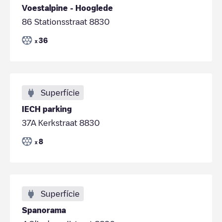
Voestalpine - Hooglede
86 Stationsstraat 8830
36
x
Superfície
IECH parking
37A Kerkstraat 8830
8
x
Superfície
Spanorama