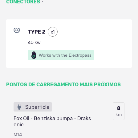
·
CONECTORES
TYPE 2
x
1
40
kw
Works with the Electropass
PONTOS DE CARREGAMENTO MAIS PRÓXIMOS
Superfície
8
km
Fox Oil - Benziska pumpa - Draks
enic
M14