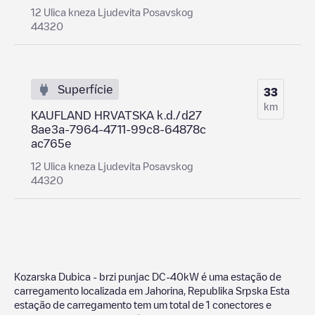
12 Ulica kneza Ljudevita Posavskog
44320
Superfície
33
km
KAUFLAND HRVATSKA k.d./d27
8ae3a-7964-4711-99c8-64878c
ac765e
12 Ulica kneza Ljudevita Posavskog
44320
Kozarska Dubica - brzi punjac DC-40kW
é uma estação de
carregamento localizada em
Jahorina
,
Republika Srpska
Esta
estação de carregamento tem um total de
1
conectores e