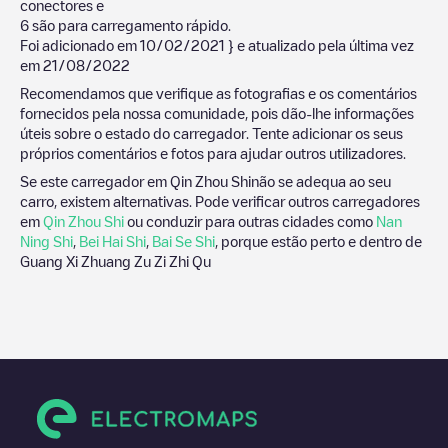
conectores e
6
são para carregamento rápido.
Foi adicionado em
10/02/2021
} e atualizado pela última vez
em
21/08/2022
Recomendamos que verifique as fotografias e os comentários
fornecidos pela nossa comunidade, pois dão-lhe informações
úteis sobre o estado do carregador. Tente adicionar os seus
próprios comentários e fotos para ajudar outros utilizadores.
Se este carregador em
Qin Zhou Shi
não se adequa ao seu
carro, existem alternativas. Pode verificar outros carregadores
em
Qin Zhou Shi
ou conduzir para outras cidades como
Nan
Ning Shi
,
Bei Hai Shi
,
Bai Se Shi
, porque estão perto e dentro de
Guang Xi Zhuang Zu Zi Zhi Qu