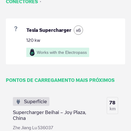
·
CONECTORES
Tesla Supercharger
x
6
120
kw
Works with the Electropass
PONTOS DE CARREGAMENTO MAIS PRÓXIMOS
Superfície
78
km
Supercharger Beihai – Joy Plaza,
China
Zhe Jiang Lu 536037