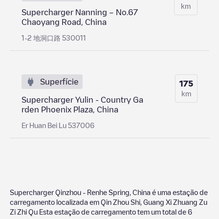
km
Supercharger Nanning – No.67
Chaoyang Road, China
1-2 地洞口路 530011
Superfície
175
km
Supercharger Yulin - Country Ga
rden Phoenix Plaza, China
Er Huan Bei Lu 537006
Supercharger Qinzhou - Renhe Spring, China
é uma estação de
carregamento localizada em
Qin Zhou Shi
,
Guang Xi Zhuang Zu
Zi Zhi Qu
Esta estação de carregamento tem um total de
6