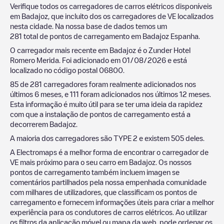
Verifique todos os carregadores de carros elétricos disponíveis
em
Badajoz
, que incluito dos os carregadores de VE localizados
nesta cidade. Na nossa base de dados temos um
281
total de pontos de carregamento em
Badajoz
Espanha
.
O carregador mais recente em
Badajoz
é o
Zunder Hotel
Romero Merida
. Foi adicionado em
01/08/2026
e está
localizado no código postal
06800
.
85
de
281
carregadores foram realmente adicionados nos
últimos 6 meses, e
111
foram adicionados nos últimos 12 meses.
Esta informação é muito útil para se ter uma ideia da rapidez
com que a instalação de pontos de carregamento está a
decorrerem
Badajoz
.
A maioria dos carregadores são
TYPE 2
e existem
505
deles.
A Electromaps é a melhor forma de encontrar o carregador de
VE mais próximo para o seu carro em
Badajoz
. Os nossos
pontos de carregamento também incluem imagen se
comentários partilhados pela nossa empenhada comunidade
com milhares de utilizadores, que classificam os pontos de
carregamento e fornecem informações úteis para criar a melhor
experiência para os condutores de carros elétricos. Ao utilizar
os filtros da aplicação móvel ou mapa da web, pode ordenar os