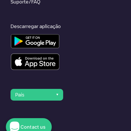
Suporte/FAQ
Descarregar aplicação
País
Contact us
© 2023 Electromaps