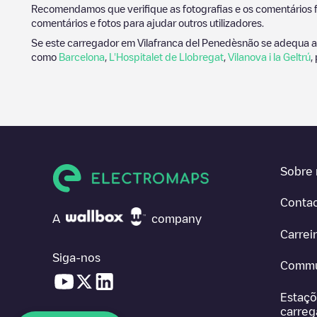
Recomendamos que verifique as fotografias e os comentários f
comentários e fotos para ajudar outros utilizadores.
Se este carregador em
Vilafranca del Penedès
não se adequa ao
como
Barcelona
,
L'Hospitalet de Llobregat
,
Vilanova i la Geltrú
,
Sobre 
Conta
A
company
Carrei
Siga-nos
Commu
Estaçõ
carre