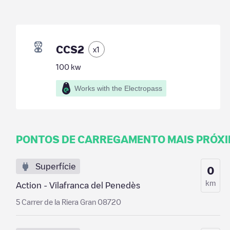
CCS2
x
1
100
kw
Works with the Electropass
PONTOS DE CARREGAMENTO MAIS PRÓX
Superfície
0
km
Action - Vilafranca del Penedès
5 Carrer de la Riera Gran 08720