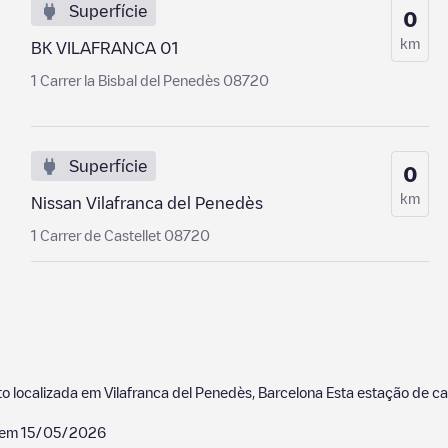
Superfície
0
km
BK VILAFRANCA 01
1 Carrer la Bisbal del Penedès 08720
Superfície
0
km
Nissan Vilafranca del Penedès
1 Carrer de Castellet 08720
o localizada em
Vilafranca del Penedès
,
Barcelona
Esta estação de c
z em
15/05/2026