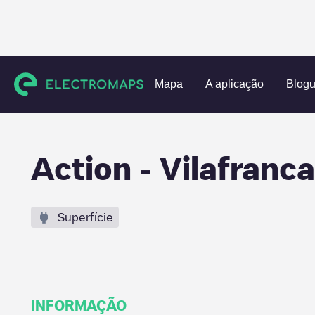
Charging stations
Espanha
Barcelona
Vilafranca del P
Mapa
A aplicação
Blog
Action - Vilafranc
Superfície
INFORMAÇÃO