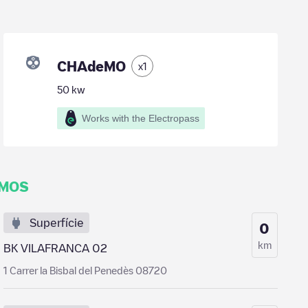
CHAdeMO
x
1
50
kw
Works with the Electropass
IMOS
Superfície
0
km
BK VILAFRANCA 02
1 Carrer la Bisbal del Penedès 08720