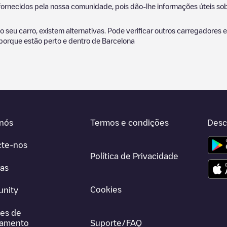
ornecidos pela nossa comunidade, pois dão-lhe informações úteis sobr
 seu carro, existem alternativas. Pode verificar outros carregadores
 porque estão perto e dentro de
Barcelona
nós
Termos e condições
Desc
cte-nos
Política de Privacidade
ras
Cookies
nity
es de
gamento
Suporte/FAQ