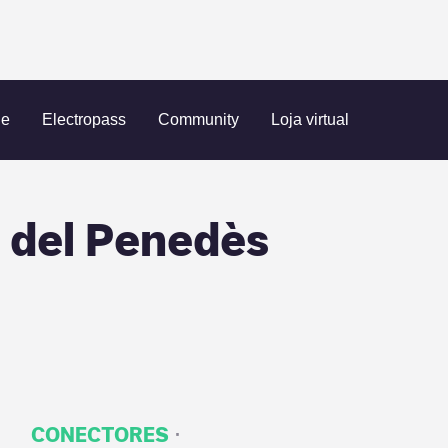
enedès
Action - Vilafranca del Penedès
ue
Electropass
Community
Loja virtual
a del Penedès
·
CONECTORES