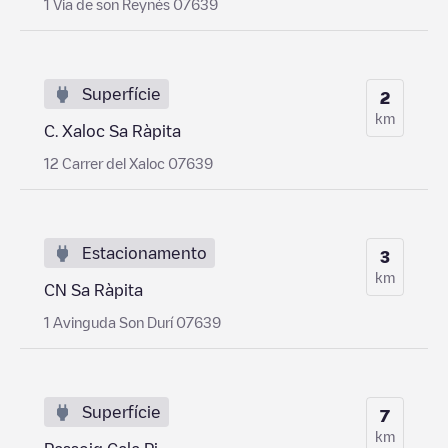
1 Via de son Reynés 07639
Superfície
2
km
C. Xaloc Sa Ràpita
12 Carrer del Xaloc 07639
Estacionamento
3
km
CN Sa Ràpita
1 Avinguda Son Durí 07639
Superfície
7
km