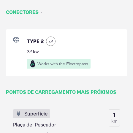
·
CONECTORES
TYPE 2
x
2
22
kw
Works with the Electropass
PONTOS DE CARREGAMENTO MAIS PRÓXIMOS
Superfície
1
km
Plaça del Pescador