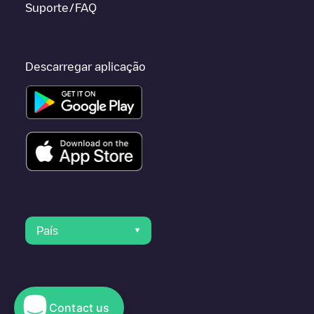
Suporte/FAQ
Descarregar aplicação
País
Contact us
© 2023 Electromaps