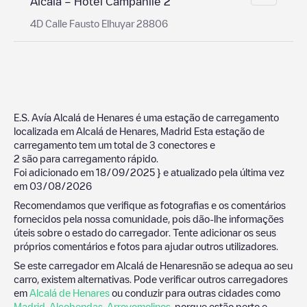
Alcalá – Hotel Campanile 2
4D Calle Fausto Elhuyar 28806
E.S. Avía Alcalá de Henares
é uma estação de carregamento
localizada em
Alcalá de Henares
,
Madrid
Esta estação de
carregamento tem um total de
3
conectores e
2
são para carregamento rápido.
Foi adicionado em
18/09/2025
} e atualizado pela última vez
em
03/08/2026
Recomendamos que verifique as fotografias e os comentários
fornecidos pela nossa comunidade, pois dão-lhe informações
úteis sobre o estado do carregador. Tente adicionar os seus
próprios comentários e fotos para ajudar outros utilizadores.
Se este carregador em
Alcalá de Henares
não se adequa ao seu
carro, existem alternativas. Pode verificar outros carregadores
em
Alcalá de Henares
ou conduzir para outras cidades como
Madrid
,
Alcobendas
,
Arroyomolinos
, porque estão perto e