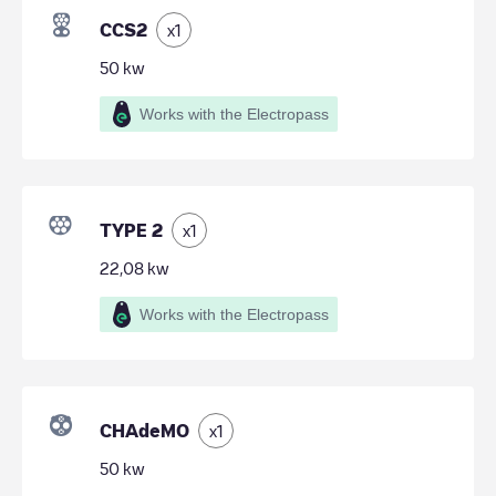
CCS2
x
1
50
kw
Works with the Electropass
TYPE 2
x
1
22,08
kw
Works with the Electropass
CHAdeMO
x
1
50
kw