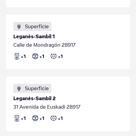
Superfície
Leganés-Sambil 1
Calle de Mondragón 28917
1
1
1
x
x
x
Superfície
Leganés-Sambil 2
31 Avenida de Euskadi 28917
1
1
1
x
x
x