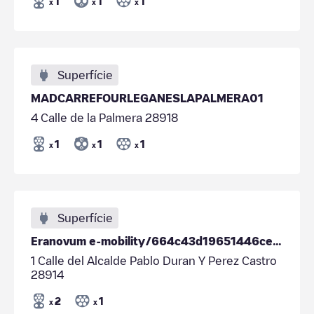
1
1
1
x
x
x
Superfície
MADCARREFOURLEGANESLAPALMERA01
4 Calle de la Palmera 28918
1
1
1
x
x
x
Superfície
Eranovum e-mobility/664c43d19651446ce8b09393
1 Calle del Alcalde Pablo Duran Y Perez Castro
28914
2
1
x
x