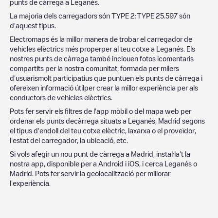
punts de càrrega a
Leganés
.
La majoria dels carregadors són
TYPE 2
:
TYPE 2
5.597
són
d'aquest tipus.
Electromaps és la millor manera de trobar el carregador de
vehicles elèctrics més properper al teu cotxe a
Leganés
. Els
nostres punts de càrrega també inclouen fotos icomentaris
compartits per la nostra comunitat, formada per milers
d'usuarismolt participatius que puntuen els punts de càrrega i
ofereixen informació útilper crear la millor experiència per als
conductors de vehicles elèctrics.
Pots fer servir els filtres de l'app mòbil o del mapa web per
ordenar els punts decàrrega situats a
Leganés
,
Madrid
segons
el tipus d'endoll del teu cotxe elèctric, laxarxa o el proveïdor,
l'estat del carregador, la ubicació, etc.
Si vols afegir un nou punt de càrrega a
Madrid
, instal·la't la
nostra app, disponible per a Android i iOS, i cerca
Leganés
o
Madrid
. Pots fer servir la geolocalització per millorar
l'experiència.