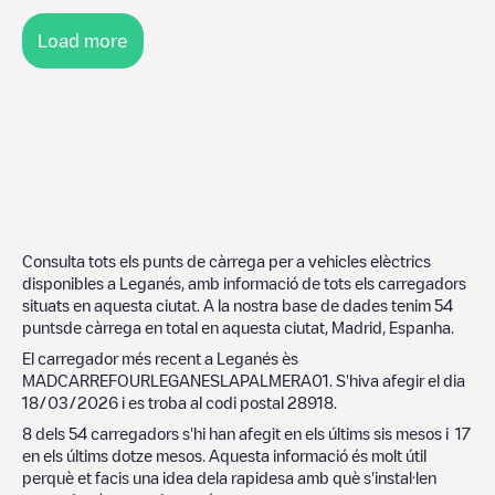
Load more
Consulta tots els punts de càrrega per a vehicles elèctrics
disponibles a
Leganés
, amb informació de tots els carregadors
situats en aquesta ciutat. A la nostra base de dades tenim
54
puntsde càrrega en total en aquesta ciutat,
Madrid
,
Espanha
.
El carregador més recent a
Leganés
ès
MADCARREFOURLEGANESLAPALMERA01
. S'hiva afegir el dia
18/03/2026
i es troba al codi postal
28918
.
8
dels
54
carregadors s'hi han afegit en els últims sis mesos i
17
en els últims dotze mesos. Aquesta informació és molt útil
perquè et facis una idea dela rapidesa amb què s'instal·len