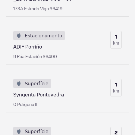
173A Estrada Vigo 36419
Estacionamento
1
km
ADIF Porriño
9 Rúa Estación 36400
Superfície
1
km
Syngenta Pontevedra
0 Polígono II
Superfície
2