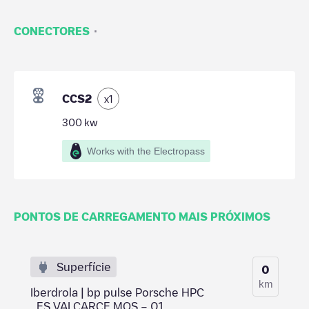
·
CONECTORES
CCS2
x
1
300
kw
Works with the Electropass
PONTOS DE CARREGAMENTO MAIS PRÓXIMOS
Superfície
0
km
Iberdrola | bp pulse Porsche HPC
_ES VALCARCE MOS – 01