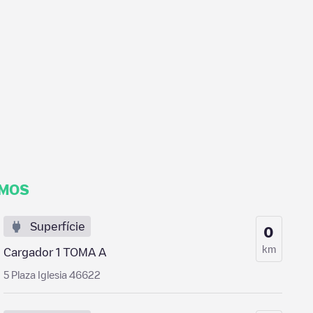
IMOS
Superfície
0
km
Cargador 1 TOMA A
5 Plaza Iglesia 46622