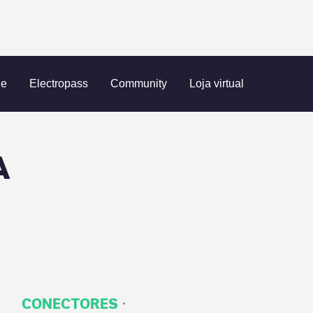
s
Cargador 1 TOMA A
ue
Electropass
Community
Loja virtual
A
·
CONECTORES