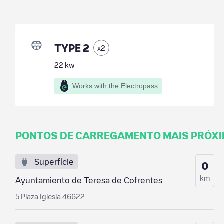
TYPE 2
x
2
22
kw
Works with the Electropass
PONTOS DE CARREGAMENTO MAIS PRÓX
Superfície
0
km
Ayuntamiento de Teresa de Cofrentes
5 Plaza Iglesia 46622