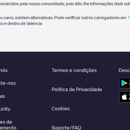
ornecidos pela nossa comunidade, pois dão-lhe informações úteis sobr
 carro, existem alternativas. Pode verificar outros carregadores em
T
to e dentro de
Valencia
nós
Termos e condições
Desc
cte-nos
Política de Privacidade
ras
Cookies
nity
es de
gamento
Suporte/FAQ