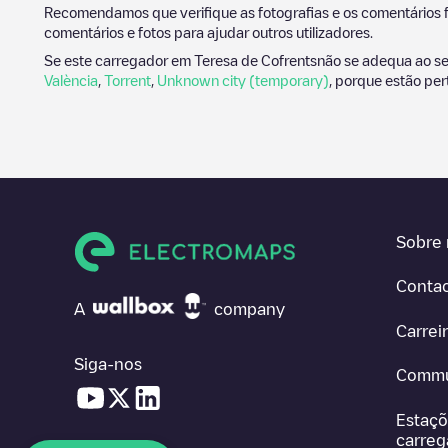
Recomendamos que verifique as fotografias e os comentários f
comentários e fotos para ajudar outros utilizadores.
Se este carregador em
Teresa de Cofrents
não se adequa ao seu
València
,
Torrent
,
Unknown city (temporary)
, porque estão per
Sobre 
Conta
A
company
Carrei
Siga-nos
Commu
Estaçõ
carre