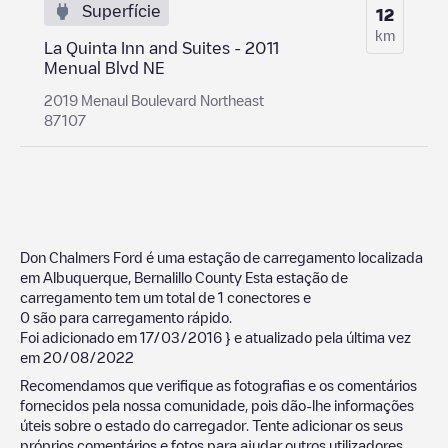
Superfície
12
km
La Quinta Inn and Suites - 2011
Menual Blvd NE
2019 Menaul Boulevard Northeast
87107
Don Chalmers Ford
é uma estação de carregamento localizada
em
Albuquerque
,
Bernalillo County
Esta estação de
carregamento tem um total de
1
conectores e
0
são para carregamento rápido.
Foi adicionado em
17/03/2016
} e atualizado pela última vez
em
20/08/2022
Recomendamos que verifique as fotografias e os comentários
fornecidos pela nossa comunidade, pois dão-lhe informações
úteis sobre o estado do carregador. Tente adicionar os seus
próprios comentários e fotos para ajudar outros utilizadores.