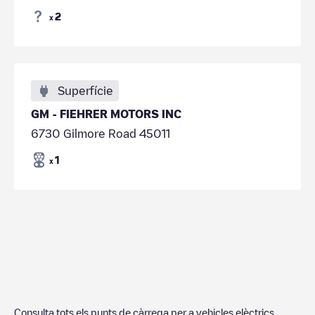
2
x
Superfície
GM - FIEHRER MOTORS INC
6730 Gilmore Road 45011
1
x
Consulta tots els punts de càrrega per a vehicles elèctrics