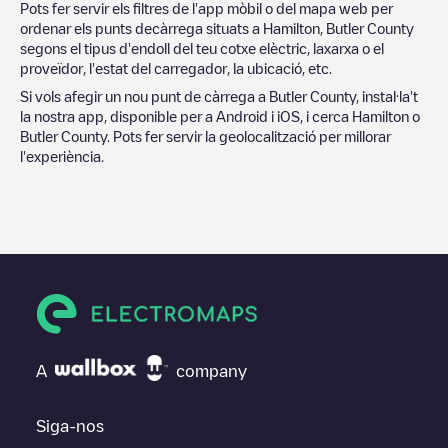
Pots fer servir els filtres de l'app mòbil o del mapa web per
ordenar els punts decàrrega situats a
Hamilton
,
Butler County
segons el tipus d'endoll del teu cotxe elèctric, laxarxa o el
proveïdor, l'estat del carregador, la ubicació, etc.
Si vols afegir un nou punt de càrrega a
Butler County
, instal·la't
la nostra app, disponible per a Android i iOS, i cerca
Hamilton
o
Butler County
. Pots fer servir la geolocalització per millorar
l'experiència.
A
company
Siga-nos