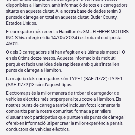
disponibles a
Hamilton
, amb informació de tots els carregadors
situats en aquesta ciutat. A la nostra base de dades tenim
3
puntsde càrrega en total en aquesta ciutat,
Butler County
,
Estados Unidos
.
El carregador més recent a
Hamilton
ès
GM - FIEHRER MOTORS
INC
. S'hiva afegir el dia
14/05/2024
i es troba al codi postal
45011
.
0
dels
3
carregadors s'hi han afegit en els últims sis mesos i
0
en els últims dotze mesos. Aquesta informació és molt útil
perquè et facis una idea dela rapidesa amb què s'instal·len
punts de càrrega a
Hamilton
.
La majoria dels carregadors són
TYPE 1 (SAE J1772)
:
TYPE 1
(SAE J1772)
12
són d'aquest tipus.
Electromaps és la millor manera de trobar el carregador de
vehicles elèctrics més properper al teu cotxe a
Hamilton
. Els
nostres punts de càrrega també inclouen fotos icomentaris
compartits per la nostra comunitat, formada per milers
d'usuarismolt participatius que puntuen els punts de càrrega i
ofereixen informació útilper crear la millor experiència per als
conductors de vehicles elèctrics.