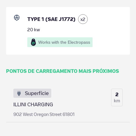
TYPE 1 (SAE J1772)
x
2
20
kw
Works with the Electropass
PONTOS DE CARREGAMENTO MAIS PRÓXIMOS
Superfície
2
km
ILLINI CHARGING
902 West Oregon Street 61801