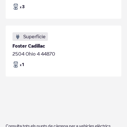
3
x
Superfície
Foster Cadillac
2504 Ohio 4 44870
1
x
Consulta tots els punts de càrrega per a vehicles elèctrics