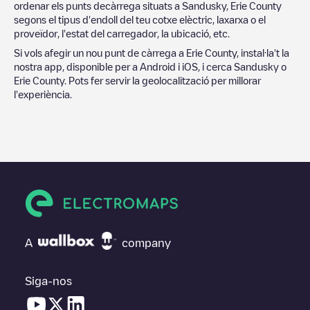
ordenar els punts decàrrega situats a
Sandusky
,
Erie County
segons el tipus d'endoll del teu cotxe elèctric, laxarxa o el
proveïdor, l'estat del carregador, la ubicació, etc.
Si vols afegir un nou punt de càrrega a
Erie County
, instal·la't la
nostra app, disponible per a Android i iOS, i cerca
Sandusky
o
Erie County
. Pots fer servir la geolocalització per millorar
l'experiència.
A
company
Siga-nos