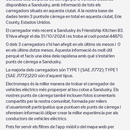
disponibles a
Sandusky
, amb informació de tots els
carregadors situats en aquesta ciutat. A la nostra base de
dades tenim
3
puntsde càrrega en total en aquesta ciutat,
Erie
County
,
Estados Unidos
.
El carregador més recent a
Sandusky
ès
Friendship Kitchen 83
.
S'hiva afegir el dia
31/10/2024
i es troba al codi postal
44870
.
0
dels
3
carregadors s'hi han afegit en els últims sis mesos i
0
en els últims dotze mesos. Aquesta informació és molt útil
perquè et facis una idea dela rapidesa amb què s'instal·len
punts de càrrega a
Sandusky
.
La majoria dels carregadors són
TYPE 1 (SAE J1772)
:
TYPE 1
(SAE J1772)
220
són d'aquest tipus.
Electromaps és la millor manera de trobar el carregador de
vehicles elèctrics més properper al teu cotxe a
Sandusky
. Els
nostres punts de càrrega també inclouen fotos icomentaris
compartits per la nostra comunitat, formada per milers
d'usuarismolt participatius que puntuen els punts de càrrega i
ofereixen informació útilper crear la millor experiència per als
conductors de vehicles elèctrics.
Pots fer servir els filtres de l'app mòbil o del mapa web per