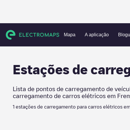
Charging stations
Estados Unidos
Fremont County
Cañ
Mapa
A aplicação
Blog
Estações de carr
Lista de pontos de carregamento de veícu
carregamento de carros elétricos em
Fre
1
estações de carregamento para carros elétricos e