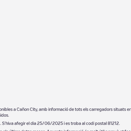
ponibles a
Cañon City
, amb informació de tots els carregadors situats e
idos
.
d
. S'hiva afegir el dia
25/06/2025
i es troba al codi postal
81212
.