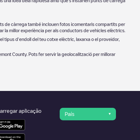
is una idea dela rapidesa amb què s'instal·len punts de càrrega
unts de càrrega també inclouen fotos icomentaris compartits per
r la millor experiència per als conductors de vehicles elèctrics.
l tipus d'endoll del teu cotxe elèctric, laxarxa o el proveïdor,
emont County
. Pots fer servir la geolocalització per millorar
arregar aplicação
País