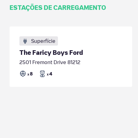
ESTAÇÕES DE CARREGAMENTO
Superfície
The Faricy Boys Ford
2501 Fremont Drive 81212
8
4
x
x