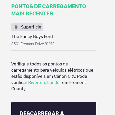
PONTOS DE CARREGAMENTO
MAIS RECENTES
Superfície
The Faricy Boys Ford
2501 Fremont Drive 81212
Verifique todos os pontos de
carregamento para veículos elétricos que
estão disponíveis em
Cañon City
. Pode
verificar
Riverton
,
Lander
em
Fremont
County
.
DESCARREGAR A