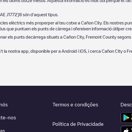
n els últims dotze mesos. Aquesta informació és molt útil perquè et fac
SAE J1772)
8
són d'aquest tipus.
cles elèctrics més properper al teu cotxe a
Cañon City
. Els nostres p
ius que puntuen els punts de càrrega i ofereixen informació útilper crea
denar els punts decàrrega situats a
Cañon City
,
Fremont County
segons e
·la't la nostra app, disponible per a Android i iOS, i cerca
Cañon City
o
Fr
nós
Termos e condições
Desc
cte-nos
Política de Privacidade
ras