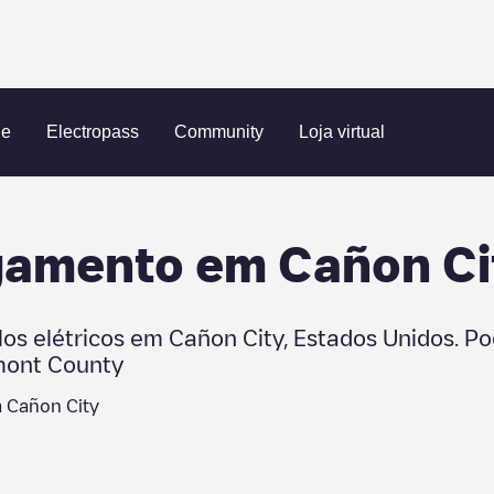
on City
ue
Electropass
Community
Loja virtual
egamento em
Cañon Ci
los elétricos em
Cañon City
,
Estados Unidos
. P
mont County
m
Cañon City