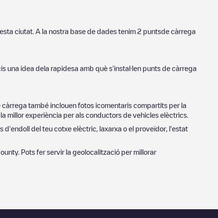
uesta ciutat. A la nostra base de dades tenim
2
puntsde càrrega
cis una idea dela rapidesa amb què s'instal·len punts de càrrega
de càrrega també inclouen fotos icomentaris compartits per la
a millor experiència per als conductors de vehicles elèctrics.
 d'endoll del teu cotxe elèctric, laxarxa o el proveïdor, l'estat
County
. Pots fer servir la geolocalització per millorar