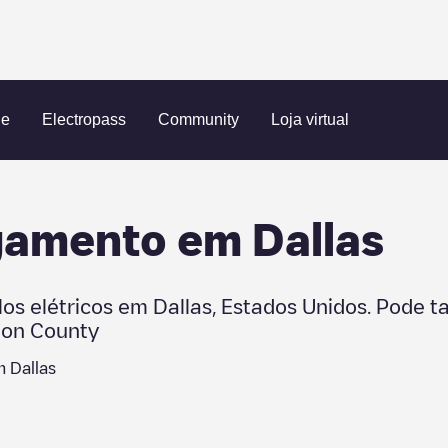
s
ue
Electropass
Community
Loja virtual
egamento em
Dallas
los elétricos em
Dallas
,
Estados Unidos
. Pode 
on County
em
Dallas