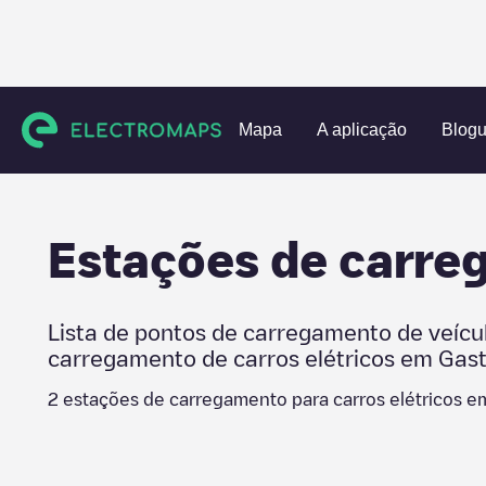
Charging stations
Estados Unidos
Gaston County
Dalla
Mapa
A aplicação
Blog
Estações de carr
Lista de pontos de carregamento de veícu
carregamento de carros elétricos em
Gast
2
estações de carregamento para carros elétricos 