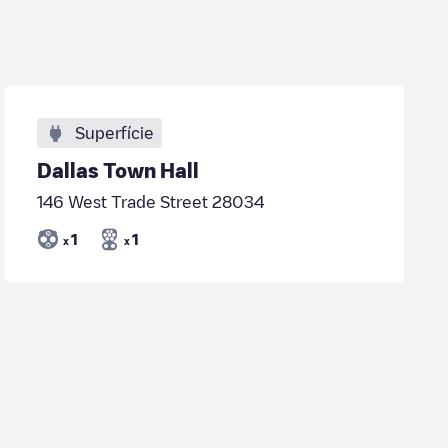
Superfície
Dallas Town Hall
146 West Trade Street 28034
1
1
x
x