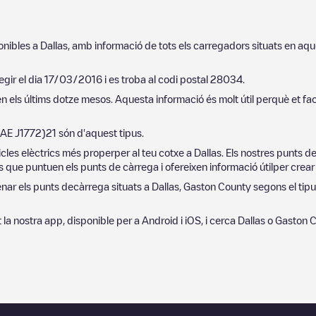
ponibles a
Dallas
, amb informació de tots els carregadors situats en aq
egir el dia
17/03/2016
i es troba al codi postal
28034
.
n els últims dotze mesos. Aquesta informació és molt útil perquè et fa
SAE J1772)
21
són d'aquest tipus.
cles elèctrics més properper al teu cotxe a
Dallas
. Els nostres punts 
 que puntuen els punts de càrrega i ofereixen informació útilper crear l
denar els punts decàrrega situats a
Dallas
,
Gaston County
segons el tipus
a't la nostra app, disponible per a Android i iOS, i cerca
Dallas
o
Gaston 