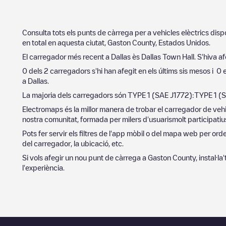
Consulta tots els punts de càrrega per a vehicles elèctrics dis
en total en aquesta ciutat,
Gaston County
,
Estados Unidos
.
El carregador més recent a
Dallas
ès
Dallas Town Hall
. S'hiva af
0
dels
2
carregadors s'hi han afegit en els últims sis mesos i
0
e
a
Dallas
.
La majoria dels carregadors són
TYPE 1 (SAE J1772)
:
TYPE 1 (
Electromaps és la millor manera de trobar el carregador de vehi
nostra comunitat, formada per milers d'usuarismolt participatius
Pots fer servir els filtres de l'app mòbil o del mapa web per or
del carregador, la ubicació, etc.
Si vols afegir un nou punt de càrrega a
Gaston County
, instal·l
l'experiència.