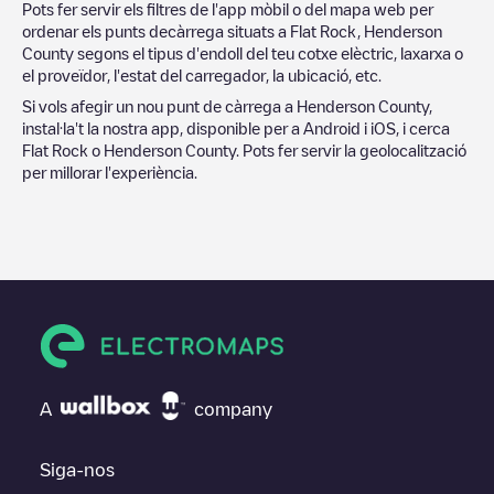
Pots fer servir els filtres de l'app mòbil o del mapa web per
ordenar els punts decàrrega situats a
Flat Rock
,
Henderson
County
segons el tipus d'endoll del teu cotxe elèctric, laxarxa o
el proveïdor, l'estat del carregador, la ubicació, etc.
Si vols afegir un nou punt de càrrega a
Henderson County
,
instal·la't la nostra app, disponible per a Android i iOS, i cerca
Flat Rock
o
Henderson County
. Pots fer servir la geolocalització
per millorar l'experiència.
A
company
Siga-nos