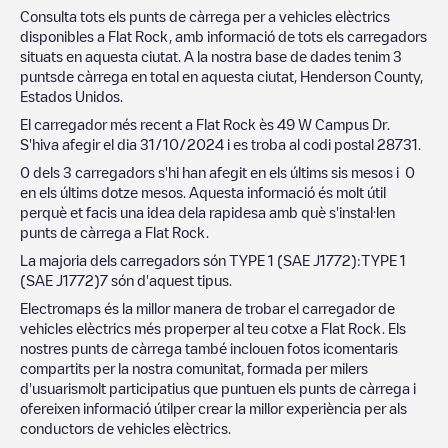
Consulta tots els punts de càrrega per a vehicles elèctrics
disponibles a
Flat Rock
, amb informació de tots els carregadors
situats en aquesta ciutat. A la nostra base de dades tenim
3
puntsde càrrega en total en aquesta ciutat,
Henderson County
,
Estados Unidos
.
El carregador més recent a
Flat Rock
ès
49 W Campus Dr
.
S'hiva afegir el dia
31/10/2024
i es troba al codi postal
28731
.
0
dels
3
carregadors s'hi han afegit en els últims sis mesos i
0
en els últims dotze mesos. Aquesta informació és molt útil
perquè et facis una idea dela rapidesa amb què s'instal·len
punts de càrrega a
Flat Rock
.
La majoria dels carregadors són
TYPE 1 (SAE J1772)
:
TYPE 1
(SAE J1772)
7
són d'aquest tipus.
Electromaps és la millor manera de trobar el carregador de
vehicles elèctrics més properper al teu cotxe a
Flat Rock
. Els
nostres punts de càrrega també inclouen fotos icomentaris
compartits per la nostra comunitat, formada per milers
d'usuarismolt participatius que puntuen els punts de càrrega i
ofereixen informació útilper crear la millor experiència per als
conductors de vehicles elèctrics.