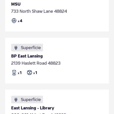
MSU
733 North Shaw Lane 48824
4
x
Superfície
BP East Lansing
2139 Haslett Road 48823
1
1
x
x
Superfície
East Lansing - Library