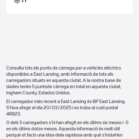
1
x
Consulta tots els punts de càrrega per a vehicles elèctrics
disponibles a
East Lansing
, amb informació de tots els
carregadors situats en aquesta ciutat. A la nostra base de
dades tenim
5
puntsde càrrega en total en aquesta ciutat,
Ingham County
,
Estados Unidos
.
El carregador més recent a
East Lansing
ès
BP East Lansing
.
S'hiva afegir el dia
20/03/2025
i es troba al codi postal
48823
.
0
dels
5
carregadors s'hi han afegit en els últims sis mesos i
0
en els últims dotze mesos. Aquesta informació és molt útil
perquè et facis una idea dela rapidesa amb què s'instal·len