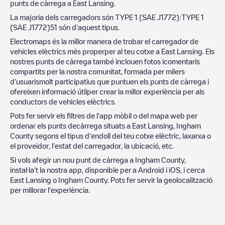
punts de càrrega a
East Lansing
.
La majoria dels carregadors són
TYPE 1 (SAE J1772)
:
TYPE 1
(SAE J1772)
51
són d'aquest tipus.
Electromaps és la millor manera de trobar el carregador de
vehicles elèctrics més properper al teu cotxe a
East Lansing
. Els
nostres punts de càrrega també inclouen fotos icomentaris
compartits per la nostra comunitat, formada per milers
d'usuarismolt participatius que puntuen els punts de càrrega i
ofereixen informació útilper crear la millor experiència per als
conductors de vehicles elèctrics.
Pots fer servir els filtres de l'app mòbil o del mapa web per
ordenar els punts decàrrega situats a
East Lansing
,
Ingham
County
segons el tipus d'endoll del teu cotxe elèctric, laxarxa o
el proveïdor, l'estat del carregador, la ubicació, etc.
Si vols afegir un nou punt de càrrega a
Ingham County
,
instal·la't la nostra app, disponible per a Android i iOS, i cerca
East Lansing
o
Ingham County
. Pots fer servir la geolocalització
per millorar l'experiència.