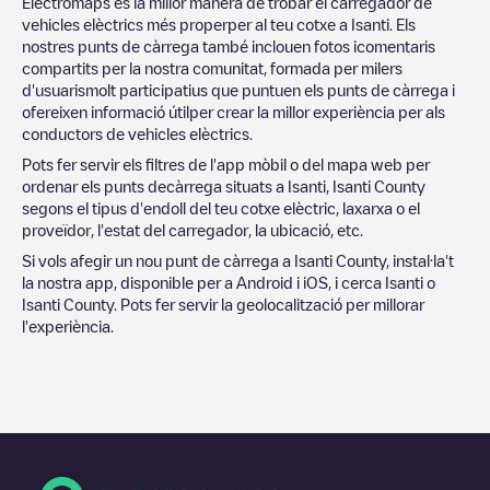
Electromaps és la millor manera de trobar el carregador de
vehicles elèctrics més properper al teu cotxe a
Isanti
. Els
nostres punts de càrrega també inclouen fotos icomentaris
compartits per la nostra comunitat, formada per milers
d'usuarismolt participatius que puntuen els punts de càrrega i
ofereixen informació útilper crear la millor experiència per als
conductors de vehicles elèctrics.
Pots fer servir els filtres de l'app mòbil o del mapa web per
ordenar els punts decàrrega situats a
Isanti
,
Isanti County
segons el tipus d'endoll del teu cotxe elèctric, laxarxa o el
proveïdor, l'estat del carregador, la ubicació, etc.
Si vols afegir un nou punt de càrrega a
Isanti County
, instal·la't
la nostra app, disponible per a Android i iOS, i cerca
Isanti
o
Isanti County
. Pots fer servir la geolocalització per millorar
l'experiència.