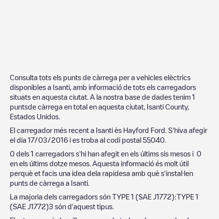
Consulta tots els punts de càrrega per a vehicles elèctrics
disponibles a
Isanti
, amb informació de tots els carregadors
situats en aquesta ciutat. A la nostra base de dades tenim
1
puntsde càrrega en total en aquesta ciutat,
Isanti County
,
Estados Unidos
.
El carregador més recent a
Isanti
ès
Hayford Ford
. S'hiva afegir
el dia
17/03/2016
i es troba al codi postal
55040
.
0
dels
1
carregadors s'hi han afegit en els últims sis mesos i
0
en els últims dotze mesos. Aquesta informació és molt útil
perquè et facis una idea dela rapidesa amb què s'instal·len
punts de càrrega a
Isanti
.
La majoria dels carregadors són
TYPE 1 (SAE J1772)
:
TYPE 1
(SAE J1772)
3
són d'aquest tipus.