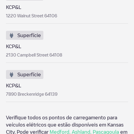
KCP&L
1220 Walnut Street 64106
Superfície
KCP&L
2130 Campbell Street 64108
Superfície
KCP&L
7890 Breckenridge 64139
Verifique todos os pontos de carregamento para
veículos elétricos que estão disponíveis em
Kansas
City
. Pode verificar
Medford
,
Ashland
,
Pascagoula
em