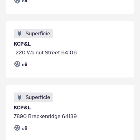
8
x
Superfície
KCP&L
1220 Walnut Street 64106
6
x
Superfície
KCP&L
7890 Breckenridge 64139
6
x