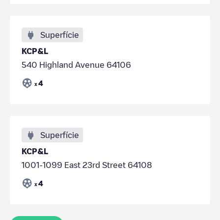
Superfície
KCP&L
540 Highland Avenue 64106
4
x
Superfície
KCP&L
1001-1099 East 23rd Street 64108
4
x