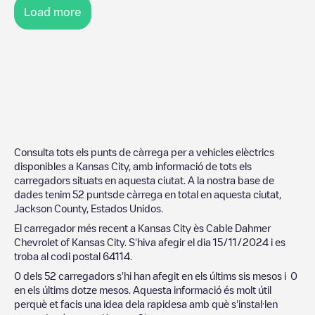
Load more
Consulta tots els punts de càrrega per a vehicles elèctrics
disponibles a
Kansas City
, amb informació de tots els
carregadors situats en aquesta ciutat. A la nostra base de
dades tenim
52
puntsde càrrega en total en aquesta ciutat,
Jackson County
,
Estados Unidos
.
El carregador més recent a
Kansas City
ès
Cable Dahmer
Chevrolet of Kansas City
. S'hiva afegir el dia
15/11/2024
i es
troba al codi postal
64114
.
0
dels
52
carregadors s'hi han afegit en els últims sis mesos i
0
en els últims dotze mesos. Aquesta informació és molt útil
perquè et facis una idea dela rapidesa amb què s'instal·len