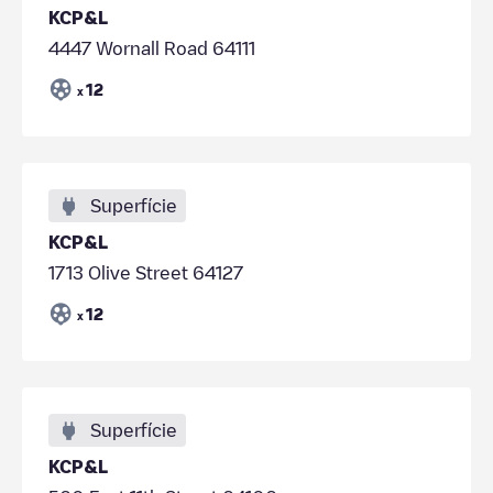
KCP&L
4447 Wornall Road 64111
12
x
Superfície
KCP&L
1713 Olive Street 64127
12
x
Superfície
KCP&L