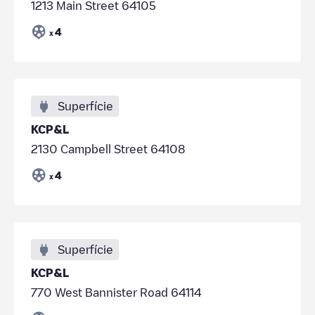
1213 Main Street 64105
4
x
Superfície
KCP&L
2130 Campbell Street 64108
4
x
Superfície
KCP&L
770 West Bannister Road 64114