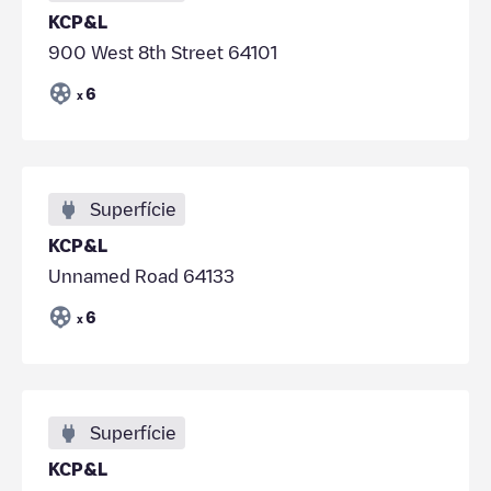
KCP&L
900 West 8th Street 64101
6
x
Superfície
KCP&L
Unnamed Road 64133
6
x
Superfície
KCP&L