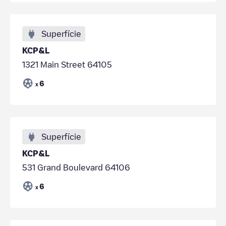
Superfície
KCP&L
1321 Main Street 64105
6
x
Superfície
KCP&L
531 Grand Boulevard 64106
6
x