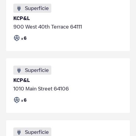
Superfície
KCP&L
900 West 40th Terrace 64111
6
x
Superfície
KCP&L
1010 Main Street 64106
6
x
Superfície