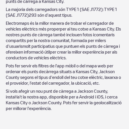
punts de càrrega a
Kansas City
.
La majoria dels carregadors són
TYPE 1 (SAE J1772)
:
TYPE 1
(SAE J1772)
293
són d'aquest tipus.
Electromaps és la millor manera de trobar el carregador de
vehicles elèctrics més properper al teu cotxe a
Kansas City
. Els
nostres punts de càrrega també inclouen fotos icomentaris
compartits per la nostra comunitat, formada per milers
d'usuarismolt participatius que puntuen els punts de càrrega i
ofereixen informació útilper crear la millor experiència per als
conductors de vehicles elèctrics.
Pots fer servir els filtres de l'app mòbil o del mapa web per
ordenar els punts decàrrega situats a
Kansas City
,
Jackson
County
segons el tipus d'endoll del teu cotxe elèctric, laxarxa o
el proveïdor, l'estat del carregador, la ubicació, etc.
Si vols afegir un nou punt de càrrega a
Jackson County
,
instal·la't la nostra app, disponible per a Android i iOS, i cerca
Kansas City
o
Jackson County
. Pots fer servir la geolocalització
per millorar l'experiència.