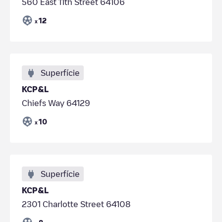
560 East 11th Street 64106
12
x
Superfície
KCP&L
Chiefs Way 64129
10
x
Superfície
KCP&L
2301 Charlotte Street 64108