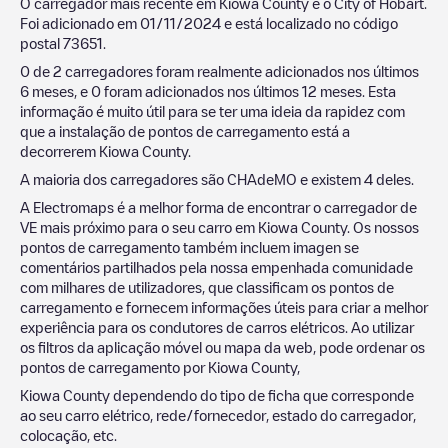
O carregador mais recente em
Kiowa County
é o
City of Hobart
.
Foi adicionado em
01/11/2024
e está localizado no código
postal
73651
.
0
de
2
carregadores foram realmente adicionados nos últimos
6 meses, e
0
foram adicionados nos últimos 12 meses. Esta
informação é muito útil para se ter uma ideia da rapidez com
que a instalação de pontos de carregamento está a
decorrerem
Kiowa County
.
A maioria dos carregadores são
CHAdeMO
e existem
4
deles.
A Electromaps é a melhor forma de encontrar o carregador de
VE mais próximo para o seu carro em
Kiowa County
. Os nossos
pontos de carregamento também incluem imagen se
comentários partilhados pela nossa empenhada comunidade
com milhares de utilizadores, que classificam os pontos de
carregamento e fornecem informações úteis para criar a melhor
experiência para os condutores de carros elétricos. Ao utilizar
os filtros da aplicação móvel ou mapa da web, pode ordenar os
pontos de carregamento por
Kiowa County
,
Kiowa County
dependendo do tipo de ficha que corresponde
ao seu carro elétrico, rede/fornecedor, estado do carregador,
colocação, etc.