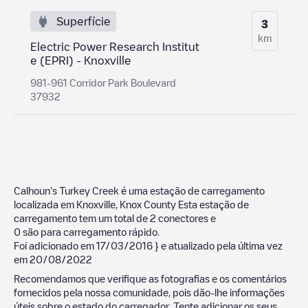
Superfície
3
km
Electric Power Research Institut
e (EPRI) - Knoxville
981-961 Corridor Park Boulevard
37932
Calhoun's Turkey Creek
é uma estação de carregamento
localizada em
Knoxville
,
Knox County
Esta estação de
carregamento tem um total de
2
conectores e
0
são para carregamento rápido.
Foi adicionado em
17/03/2016
} e atualizado pela última vez
em
20/08/2022
Recomendamos que verifique as fotografias e os comentários
fornecidos pela nossa comunidade, pois dão-lhe informações
úteis sobre o estado do carregador. Tente adicionar os seus