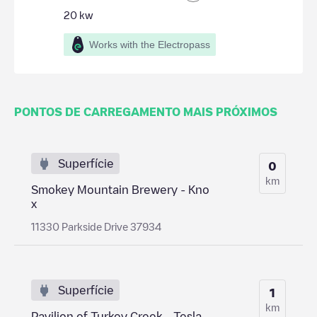
20
kw
Works with the Electropass
PONTOS DE CARREGAMENTO MAIS PRÓXIMOS
Superfície
0
km
Smokey Mountain Brewery - Kno
x
11330 Parkside Drive 37934
Superfície
1
km
Pavilion of Turkey Creek - Tesla