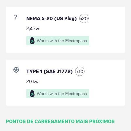
NEMA 5-20 (US Plug)
x
20
2,4
kw
Works with the Electropass
TYPE 1 (SAE J1772)
x
10
20
kw
Works with the Electropass
PONTOS DE CARREGAMENTO MAIS PRÓXIMOS