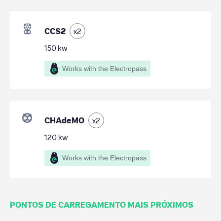
CCS2
x
2
150
kw
Works with the Electropass
CHAdeMO
x
2
120
kw
Works with the Electropass
PONTOS DE CARREGAMENTO MAIS PRÓXIMOS