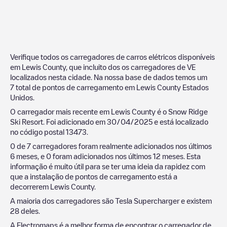
Verifique todos os carregadores de carros elétricos disponíveis
em
Lewis County
, que incluito dos os carregadores de VE
localizados nesta cidade. Na nossa base de dados temos um
7
total de pontos de carregamento em
Lewis County
Estados
Unidos
.
O carregador mais recente em
Lewis County
é o
Snow Ridge
Ski Resort
. Foi adicionado em
30/04/2025
e está localizado
no código postal
13473
.
0
de
7
carregadores foram realmente adicionados nos últimos
6 meses, e
0
foram adicionados nos últimos 12 meses. Esta
informação é muito útil para se ter uma ideia da rapidez com
que a instalação de pontos de carregamento está a
decorrerem
Lewis County
.
A maioria dos carregadores são
Tesla Supercharger
e existem
28
deles.
A Electromaps é a melhor forma de encontrar o carregador de