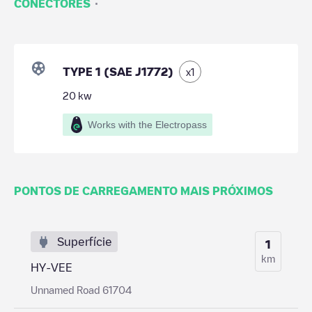
·
CONECTORES
TYPE 1 (SAE J1772)
x
1
20
kw
Works with the Electropass
PONTOS DE CARREGAMENTO MAIS PRÓXIMOS
Superfície
1
km
HY-VEE
Unnamed Road 61704