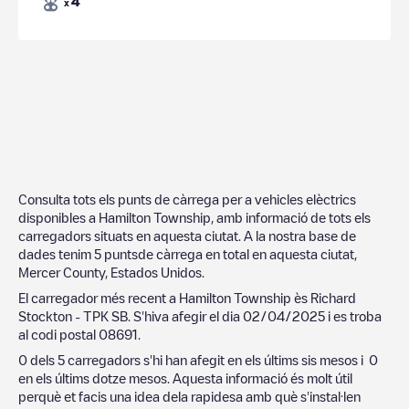
4
x
Consulta tots els punts de càrrega per a vehicles elèctrics
disponibles a
Hamilton Township
, amb informació de tots els
carregadors situats en aquesta ciutat. A la nostra base de
dades tenim
5
puntsde càrrega en total en aquesta ciutat,
Mercer County
,
Estados Unidos
.
El carregador més recent a
Hamilton Township
ès
Richard
Stockton - TPK SB
. S'hiva afegir el dia
02/04/2025
i es troba
al codi postal
08691
.
0
dels
5
carregadors s'hi han afegit en els últims sis mesos i
0
en els últims dotze mesos. Aquesta informació és molt útil
perquè et facis una idea dela rapidesa amb què s'instal·len