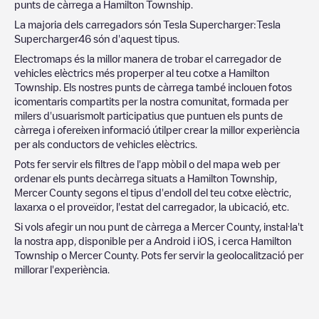
punts de càrrega a
Hamilton Township
.
La majoria dels carregadors són
Tesla Supercharger
:
Tesla
Supercharger
46
són d'aquest tipus.
Electromaps és la millor manera de trobar el carregador de
vehicles elèctrics més properper al teu cotxe a
Hamilton
Township
. Els nostres punts de càrrega també inclouen fotos
icomentaris compartits per la nostra comunitat, formada per
milers d'usuarismolt participatius que puntuen els punts de
càrrega i ofereixen informació útilper crear la millor experiència
per als conductors de vehicles elèctrics.
Pots fer servir els filtres de l'app mòbil o del mapa web per
ordenar els punts decàrrega situats a
Hamilton Township
,
Mercer County
segons el tipus d'endoll del teu cotxe elèctric,
laxarxa o el proveïdor, l'estat del carregador, la ubicació, etc.
Si vols afegir un nou punt de càrrega a
Mercer County
, instal·la't
la nostra app, disponible per a Android i iOS, i cerca
Hamilton
Township
o
Mercer County
. Pots fer servir la geolocalització per
millorar l'experiència.