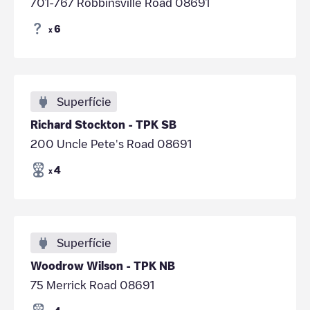
701-767 Robbinsville Road 08691
6
x
Superfície
Richard Stockton - TPK SB
200 Uncle Pete's Road 08691
4
x
Superfície
Woodrow Wilson - TPK NB
75 Merrick Road 08691