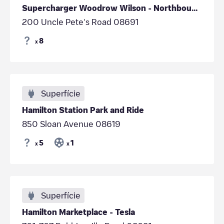
Supercharger Woodrow Wilson - Northbound, NJ
200 Uncle Pete's Road 08691
8
x
Superfície
Hamilton Station Park and Ride
850 Sloan Avenue 08619
5
1
x
x
Superfície
Hamilton Marketplace - Tesla