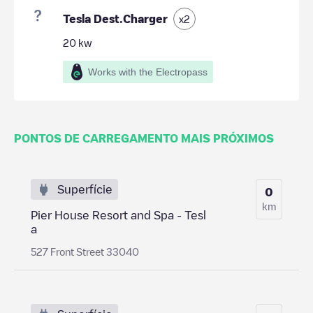
Tesla Dest.Charger
x
2
20
kw
Works with the Electropass
PONTOS DE CARREGAMENTO MAIS PRÓXIMOS
Superfície
0
km
Pier House Resort and Spa - Tesl
a
527 Front Street 33040