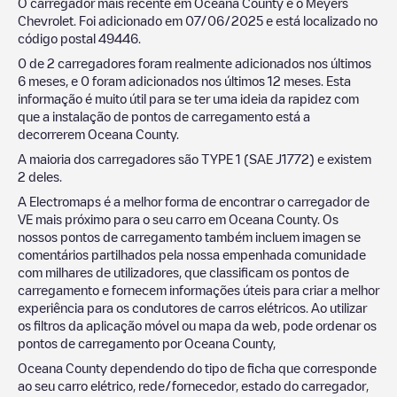
O carregador mais recente em
Oceana County
é o
Meyers
Chevrolet
. Foi adicionado em
07/06/2025
e está localizado no
código postal
49446
.
0
de
2
carregadores foram realmente adicionados nos últimos
6 meses, e
0
foram adicionados nos últimos 12 meses. Esta
informação é muito útil para se ter uma ideia da rapidez com
que a instalação de pontos de carregamento está a
decorrerem
Oceana County
.
A maioria dos carregadores são
TYPE 1 (SAE J1772)
e existem
2
deles.
A Electromaps é a melhor forma de encontrar o carregador de
VE mais próximo para o seu carro em
Oceana County
. Os
nossos pontos de carregamento também incluem imagen se
comentários partilhados pela nossa empenhada comunidade
com milhares de utilizadores, que classificam os pontos de
carregamento e fornecem informações úteis para criar a melhor
experiência para os condutores de carros elétricos. Ao utilizar
os filtros da aplicação móvel ou mapa da web, pode ordenar os
pontos de carregamento por
Oceana County
,
Oceana County
dependendo do tipo de ficha que corresponde
ao seu carro elétrico, rede/fornecedor, estado do carregador,