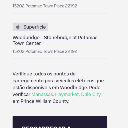
15202 Potomac Town Place 22192
Superfície
Woodbridge - Stonebridge at Potomac
Town Center
15202 Potomac Town Place 22192
Verifique todos os pontos de
carregamento para veículos elétricos que
estão disponíveis em
Woodbridge
. Pode
verificar
Manassas
,
Haymarket
,
Dale City
em
Prince William County
.