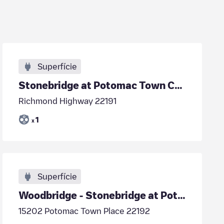
Superfície
Stonebridge at Potomac Town Center
Richmond Highway 22191
1
x
Superfície
Woodbridge - Stonebridge at Potomac Town Center
15202 Potomac Town Place 22192