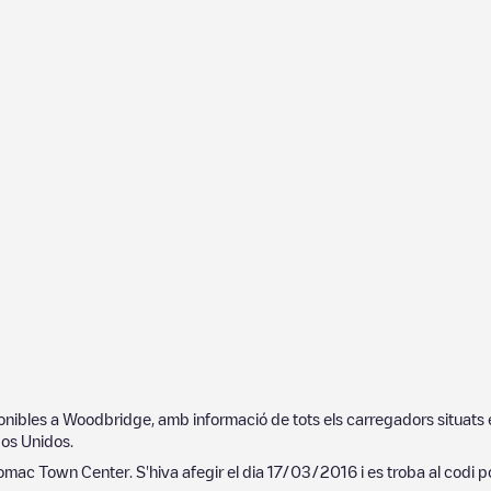
ponibles a
Woodbridge
, amb informació de tots els carregadors situats
os Unidos
.
tomac Town Center
. S'hiva afegir el dia
17/03/2016
i es troba al codi 