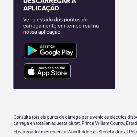
DESCARREGAR A
APLICAÇÃO
Ver o estado dos pontos de
carregamento em tempo real na
nossa aplicação.
Consulta tots els punts de càrrega per a vehicles elèctrics dis
càrrega en total en aquesta ciutat,
Prince William County
,
Estad
El carregador més recent a
Woodbridge
ès
Stonebridge at Po