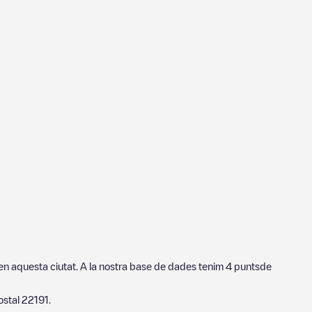
 en aquesta ciutat. A la nostra base de dades tenim
4
puntsde
postal
22191
.