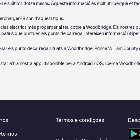
n els últims dotze mesos. Aquesta informació és molt útil perquè et fa
ercharger
28
són d'aquest tipus.
cles elèctrics més properper al teu cotxe a
Woodbridge
. Els nostres 
ipatius que puntuen els punts de càrrega i ofereixen informació útilper
denar els punts decàrrega situats a
Woodbridge
,
Prince William County
instal·la't la nostra app, disponible per a Android i iOS, i cerca
Woodbrid
nós
Termos e condições
Desc
cte-nos