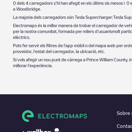
0
dels
4
carregadors s'hi han afegit en els últims sis mesos i
0
e
a
Woodbridge
.
La majoria dels carregadors són
Tesla Supercharger
:
Tesla Sup
Electromaps és la millor manera de trobar el carregador de vehi
per la nostra comunitat, formada per milers d'usuarismolt partic
elèctrics.
Pots fer servir els filtres de l'app mòbil o del mapa web per or
proveïdor, l'estat del carregador, la ubicació, etc.
Si vols afegir un nou punt de càrrega a
Prince William County
, 
millorar l'experiència.
Sobre 
Conta