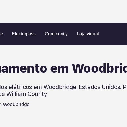
Woodbridge
ue
Electropass
Community
Loja virtual
egamento em
Woodbri
los elétricos em
Woodbridge
,
Estados Unidos
. 
ce William County
em
Woodbridge