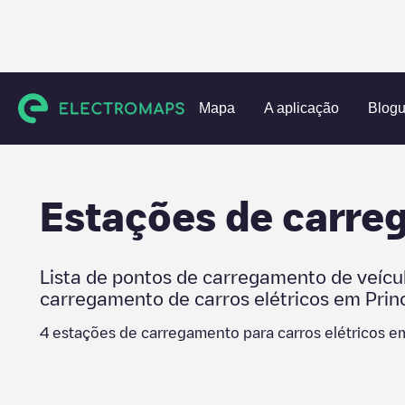
Charging stations
Estados Unidos
Prince William County
Mapa
A aplicação
Blog
Estações de carr
Lista de pontos de carregamento de veícu
carregamento de carros elétricos em
Prin
4
estações de carregamento para carros elétricos 