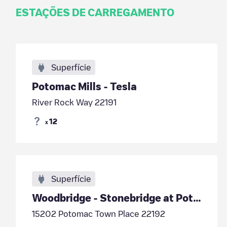
ESTAÇÕES DE CARREGAMENTO
Superfície
Potomac Mills - Tesla
River Rock Way 22191
12
x
Superfície
Woodbridge - Stonebridge at Potomac Town Center
15202 Potomac Town Place 22192